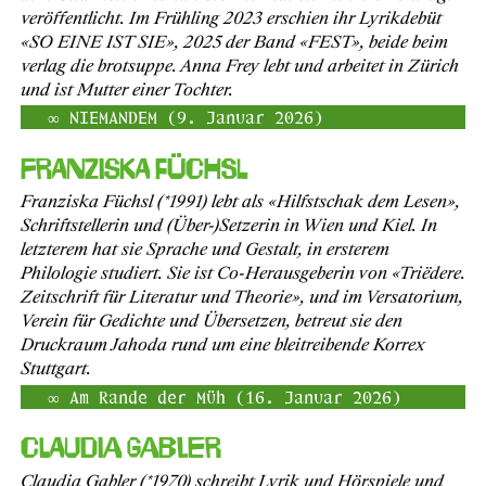
veröffentlicht. Im Frühling 2023 erschien ihr Lyrikdebüt
«SO EINE IST SIE», 2025 der Band «FEST», beide beim
verlag die brotsuppe. Anna Frey lebt und arbeitet in Zürich
und ist Mutter einer Tochter.
NIEMANDEM (9. Januar 2026)
Franziska Füchsl
Franziska Füchsl (*1991) lebt als «Hilfstschak dem Lesen»,
Schriftstellerin und (Über-)Setzerin in Wien und Kiel. In
letzterem hat sie Sprache und Gestalt, in ersterem
Philologie studiert. Sie ist Co-Herausgeberin von «Triëdere.
Zeitschrift für Literatur und Theorie», und im Versatorium,
Verein für Gedichte und Übersetzen, betreut sie den
Druckraum Jahoda rund um eine bleitreibende Korrex
Stuttgart.
Am Rande der Müh (16. Januar 2026)
Claudia Gabler
Claudia Gabler (*1970) schreibt Lyrik und Hörspiele und