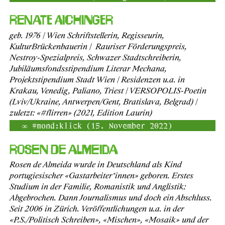
Renate Aichinger
geb. 1976 | Wien Schriftstellerin, Regisseurin,
KulturBrückenbauerin | Rauriser Förderungspreis,
Nestroy-Spezialpreis, Schwazer Stadtschreiberin,
Jubiläumsfondsstipendium Literar Mechana,
Projektstipendium Stadt Wien | Residenzen u.a. in
Krakau, Venedig, Paliano, Triest | VERSOPOLIS-Poetin
(Lviv/Ukraine, Antwerpen/Gent, Bratislava, Belgrad) |
zuletzt: «#flirren» (2021, Edition Laurin)
#mond:klick (15. November 2022)
Rosen de Almeida
Rosen de Almeida wurde in Deutschland als Kind
portugiesischer «Gastarbeiter*innen» geboren. Erstes
Studium in der Familie, Romanistik und Anglistik:
Abgebrochen. Dann Journalismus und doch ein Abschluss.
Seit 2006 in Zürich. Veröffentlichungen u.a. in der
«P.S./Politisch Schreiben», «Mischen», «Mosaik» und der