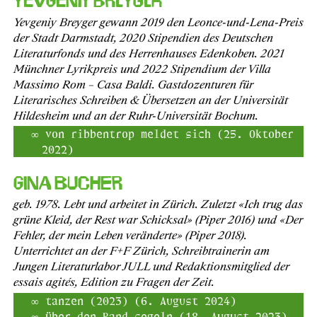
Yevgeniy Breyger
Yevgeniy Breyger gewann 2019 den Leonce-und-Lena-Preis
der Stadt Darmstadt, 2020 Stipendien des Deutschen
Literaturfonds und des Herrenhauses Edenkoben. 2021
Münchner Lyrikpreis und 2022 Stipendium der Villa
Massimo Rom – Casa Baldi. Gastdozenturen für
Literarisches Schreiben & Übersetzen an der Universität
Hildesheim und an der Ruhr-Universität Bochum.
von ribbentrop meldet sich (25. Oktober
2022)
Gina Bucher
geb. 1978. Lebt und arbeitet in Zürich. Zuletzt «Ich trug das
grüne Kleid, der Rest war Schicksal» (Piper 2016) und «Der
Fehler, der mein Leben veränderte» (Piper 2018).
Unterrichtet an der F+F Zürich, Schreibtrainerin am
Jungen Literaturlabor JULL und Redaktionsmitglied der
essais agités, Edition zu Fragen der Zeit.
tanzen (2023) (6. August 2024)
über den Rand segeln (18. August 2023)