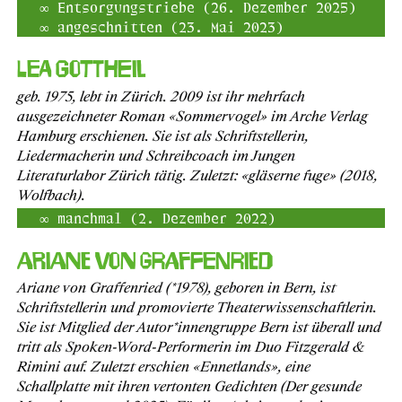
Entsorgungstriebe (26. Dezember 2025)
angeschnitten (23. Mai 2023)
Lea Gottheil
geb. 1975, lebt in Zürich. 2009 ist ihr mehrfach
ausgezeichneter Roman «Sommervogel» im Arche Verlag
Hamburg erschienen. Sie ist als Schriftstellerin,
Liedermacherin und Schreibcoach im Jungen
Literaturlabor Zürich tätig. Zuletzt: «gläserne fuge» (2018,
Wolfbach).
manchmal (2. Dezember 2022)
Ariane von Graffenried
Ariane von Graffenried (*1978), geboren in Bern, ist
Schriftstellerin und promovierte Theaterwissenschaftlerin.
Sie ist Mitglied der Autor*innengruppe Bern ist überall und
tritt als Spoken-Word-Performerin im Duo Fitzgerald &
Rimini auf. Zuletzt erschien «Ennetlands», eine
Schallplatte mit ihren vertonten Gedichten (Der gesunde