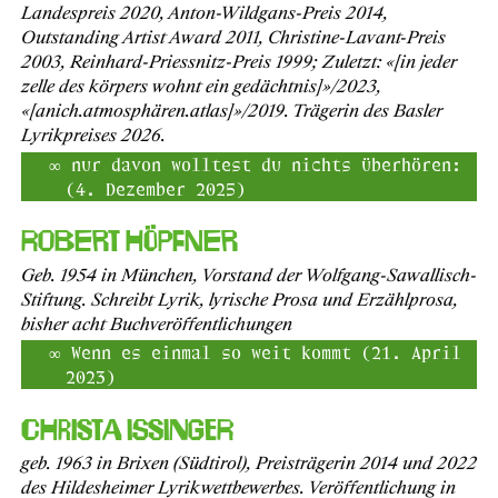
Landespreis 2020, Anton-Wildgans-Preis 2014,
Outstanding Artist Award 2011, Christine-Lavant-Preis
2003, Reinhard-Priessnitz-Preis 1999; Zuletzt: «[in jeder
zelle des körpers wohnt ein gedächtnis]»/2023,
«[anich.atmosphären.atlas]»/2019. Trägerin des Basler
Lyrikpreises 2026.
nur davon wolltest du nichts überhören:
(4. Dezember 2025)
Robert Höpfner
Geb. 1954 in München, Vorstand der Wolfgang-Sawallisch-
Stiftung. Schreibt Lyrik, lyrische Prosa und Erzählprosa,
bisher acht Buchveröffentlichungen
Wenn es einmal so weit kommt (21. April
2023)
Christa Issinger
geb. 1963 in Brixen (Südtirol), Preisträgerin 2014 und 2022
des Hildesheimer Lyrikwettbewerbes. Veröffentlichung in