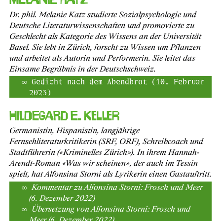
Dr. phil. Melanie Katz studierte Sozialpsychologie und
Deutsche Literaturwissenschaften und promovierte zu
Geschlecht als Kategorie des Wissens an der Universität
Basel. Sie lebt in Zürich, forscht zu Wissen um Pflanzen
und arbeitet als Autorin und Performerin. Sie leitet das
Einsame Begräbnis in der Deutschschweiz.
Gedicht nach dem Abendbrot (10. Februar
2023)
Hildegard E. Keller
Germanistin, Hispanistin, langjährige
Fernsehliteraturkritikerin (SRF, ORF), Schreibcoach und
Stadtführerin («Kriminelles Zürich»). In ihrem Hannah-
Arendt-Roman «Was wir scheinen», der auch im Tessin
spielt, hat Alfonsina Storni als Lyrikerin einen Gastauftritt.
Kommentar zu Alfonsina Storni: Frosch und Meer
(6. Dezember 2022)
Übersetzung von Alfonsina Storni: Frosch und
Meer (6. Dezember 2022)