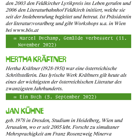
den 2003 den Feldkircher Lyrikpreis ins Leben gerufen und
2006 den Literaturbahnhof Feldkirch initiiert, welche sie
seit der Inslebenrufung begleitet und betreut. Ist Präsidentin
der literatur:vorarlberg und gibt Workshops u.a. in Wien
bei www.bös.at
Marcel Duchamp, Gemälde verbessert (11.
November 2022)
Hertha Kräftner
Hertha Kräftner (1928-1951) war eine österreichische
Schriftstellerin. Das lyrische Werk Kräftners gilt heute als
eines der wichtigsten der österreichischen Literatur des
zwanzigsten Jahrhunderts.
Ein Buch (5. September 2022)
Jan Kühne
geb. 1978 in Dresden, Studium in Heidelberg, Wien und
Jerusalem, wo er seit 2005 lebt. Forscht zu simultaner
Mehrsprachigkeit am Franz Rosenzweig Minerva