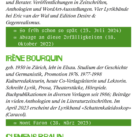
und Berater. Veröffentlichungen in Zeitschriften,
Anthologien und WordArt-Ausstellungen. Vier Lyrikbände
bei Eric van der Wal und Edition Desire &
Gegenrealismus.
So früh schon so spät (23. Juli 2024)
Absage an diese Zufälligkeiten (18.
Oktober 2022)
Irène Bourquin
geb. 1950 in Zürich, lebt in Elsau. Studium der Geschichte
und Germanistik, Promotion 1976. 1977–1998
Kulturredakteurin, heute Co-Verlagsleiterin und Lektorin.
Schreibt Lyrik, Prosa, Theaterstücke, Hörspiele.
Buchpublikationen in diversen Verlagen seit 1986; Beiträge
in vielen Anthologien und in Literaturzeitschriften. Im
April 2023 erscheint der Lyrikband «Schattenkaleidoskop»
(
Caracol
).
Mont Faron (28. März 2023)
Clemens Braun