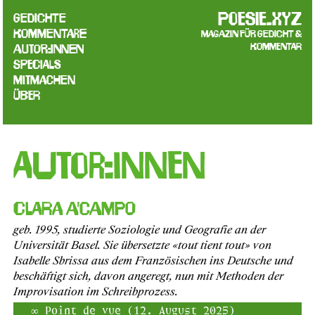
poesie.xyz
Gedichte
Kommentare
Magazin für Gedicht &
Kommentar
Autor:innen
Specials
Mitmachen
Über
Autor:innen
Clara A'Campo
geb. 1995, studierte Soziologie und Geografie an der
Universität Basel. Sie übersetzte «tout tient tout» von
Isabelle Sbrissa aus dem Französischen ins Deutsche und
beschäftigt sich, davon angeregt, nun mit Methoden der
Improvisation im Schreibprozess.
Point de vue (12. August 2025)