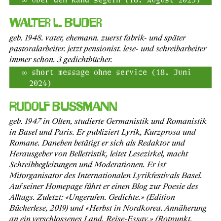
Walter L. Buder
geb. 1948. vater, ehemann. zuerst fabrik- und später
pastoralarbeiter. jetzt pensionist. lese- und schreibarbeiter
immer schon. 3 gedichtbücher.
short message ohne service (18. Juni
2024)
Rudolf Bussmann
geb. 1947 in Olten, studierte Germanistik und Romanistik
in Basel und Paris. Er publiziert Lyrik, Kurzprosa und
Romane. Daneben betätigt er sich als Redaktor und
Herausgeber von Belletristik, leitet Lesezirkel, macht
Schreibbegleitungen und Moderationen. Er ist
Mitorganisator des Internationalen Lyrikfestivals Basel.
Auf seiner Homepage führt er einen Blog zur Poesie des
Alltags. Zuletzt: «Ungerufen. Gedichte.» (Edition
Bücherlese, 2019) und «Herbst in Nordkorea. Annäherung
an ein verschlossenes Land. Reise-Essay.» (Rotpunkt,