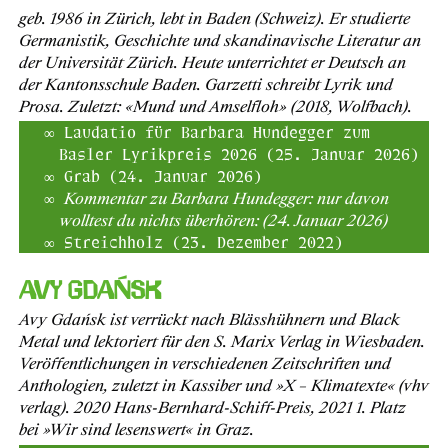
geb. 1986 in Zürich, lebt in Baden (Schweiz). Er studierte
Germanistik, Geschichte und skandinavische Literatur an
der Universität Zürich. Heute unterrichtet er Deutsch an
der Kantonsschule Baden. Garzetti schreibt Lyrik und
Prosa. Zuletzt: «Mund und Amselfloh» (2018, Wolfbach).
Laudatio für Barbara Hundegger zum
Basler Lyrikpreis 2026 (25. Januar 2026)
Grab (24. Januar 2026)
Kommentar zu Barbara Hundegger: nur davon
wolltest du nichts überhören: (24. Januar 2026)
Streichholz (23. Dezember 2022)
Avy Gdańsk
Avy Gdańsk ist verrückt nach Blässhühnern und Black
Metal und lektoriert für den S. Marix Verlag in Wiesbaden.
Veröffentlichungen in verschiedenen Zeitschriften und
Anthologien, zuletzt in Kassiber und »X – Klimatexte« (vhv
verlag). 2020 Hans-Bernhard-Schiff-Preis, 2021 1. Platz
bei »Wir sind lesenswert« in Graz.