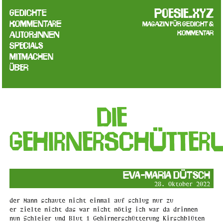
poesie.xyz
Gedichte
Kommentare
Magazin für Gedicht &
Kommentar
Autor:innen
Specials
Mitmachen
Über
die
Gehirnerschütter
Eva-Maria Dütsch
28. Oktober 2022
der Mann schaute nicht einmal auf schlug nur zu
er zielte nicht das war nicht nötig ich war da drinnen
nun Schleier und Blut 1 Gehirnerschütterung Kirschblüten