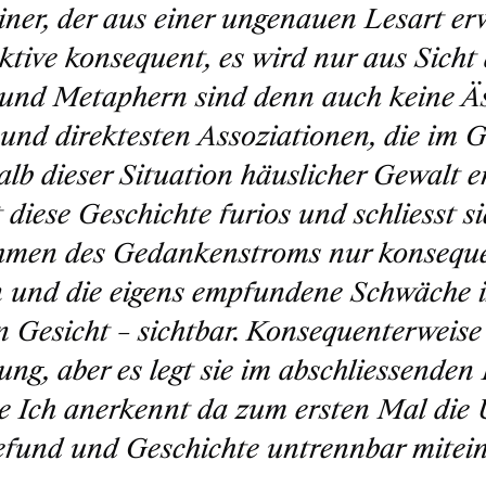
iner, der aus einer ungenauen Lesart erw
ktive konsequent, es wird nur aus Sicht d
 und Metaphern sind denn auch keine Äs
 und direktesten Assoziationen, die im G
alb dieser Situation häuslicher Gewalt 
t diese Geschichte furios und schliesst 
men des Gedankenstroms nur konsequent
 und die eigens empfundene Schwäche ist
n Gesicht – sichtbar. Konsequenterweise 
ung, aber es legt sie im abschliessende
he Ich anerkennt da zum ersten Mal die
efund und Geschichte untrennbar mitei