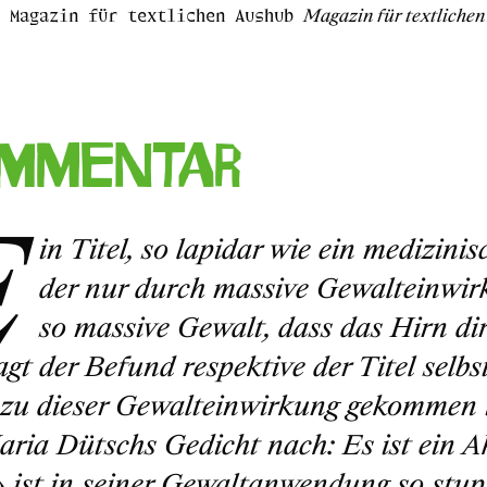
Magazin für textlichen Aushub
Magazin für textliche
mmentar
E
in Titel, so lapidar wie ein medizini
der nur durch massive Gewalteinwi
so massive Gewalt, dass das Hirn dir
sagt der Befund respektive der Titel selb
 zu dieser Gewalteinwirkung gekommen is
ria Dütschs Gedicht nach: Es ist ein Ak
ist in seiner Gewaltanwendung so stupid