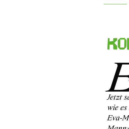
Ko
Jetzt 
wie es
Eva-Ma
Mann» 