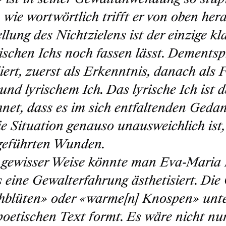
- wie wortwörtlich trifft er von oben her
ellung des Nichtzielens ist der einzige k
rischen Ichs noch fassen lässt. Dements
iert, zuerst als Erkenntnis, danach al
nd lyrischem Ich. Das lyrische Ich ist 
hnet, dass es im sich entfaltenden Ge
ie Situation genauso unausweichlich ist,
geführten Wunden.
 gewisser Weise könnte man Eva-Maria 
s eine Gewalterfahrung ästhetisiert. Die
hblüten» oder «warme[n] Knospen» unte
poetischen Text formt. Es wäre nicht nur