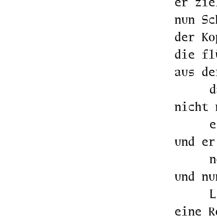
er zie
nun Sc
der Ko
die fl
aus de
d
nicht 
e
und er
n
und nu
L
eine R