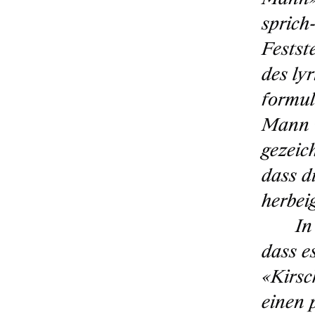
sprich
Festst
des ly
formul
Mann u
gezeic
dass d
herbei
In
dass e
«Kirsc
einen 