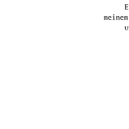
E
meinem
u