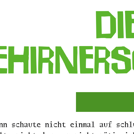
di
ehirner
nn schaute nicht einmal auf schl