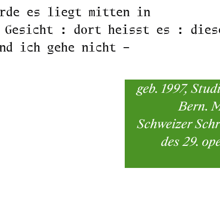
rde es liegt mitten in
 Gesicht : dort heisst es : dies
nd ich gehe nicht –
geb. 1997, Stu
Bern. M
Schweizer Schr
des 29. op