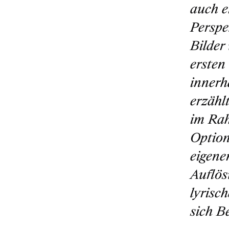
auch e
Perspe
Bilder
ersten
innerh
erzähl
im Rah
Option
eigene
Auflös
lyrisc
sich B