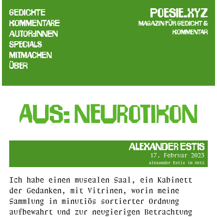
poesie.xyz
Gedichte
Kommentare
Magazin für Gedicht &
Kommentar
Autor:innen
Specials
Mitmachen
Über
Aus: NEUROTIKON
Alexander Estis
17. Februar 2023
Alexander Estis im Netz
Ich habe einen musealen Saal, ein Kabinett
der Gedanken, mit Vitrinen, worin meine
Sammlung in minutiös sortierter Ordnung
aufbewahrt und zur neugierigen Betrachtung