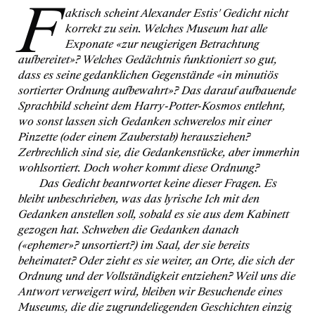
F
aktisch scheint Alexander Estis' Gedicht nicht
korrekt zu sein. Welches Museum hat alle
Exponate
«zur neugierigen Betrachtung
aufbereitet»
? Welches Gedächtnis funktioniert so gut,
dass es seine gedanklichen Gegenstände
«in minutiös
sortierter Ordnung aufbewahrt»
? Das darauf aufbauende
Sprachbild scheint dem Harry-Potter-Kosmos entlehnt,
wo sonst lassen sich Gedanken schwerelos mit einer
Pinzette (oder einem Zauberstab) herausziehen?
Zerbrechlich sind sie, die Gedankenstücke, aber immerhin
wohlsortiert. Doch woher kommt diese Ordnung?
Das Gedicht beantwortet keine dieser Fragen. Es
bleibt unbeschrieben, was das lyrische Ich mit den
Gedanken anstellen soll, sobald es sie aus dem Kabinett
gezogen hat. Schweben die Gedanken danach
(
«ephemer»
? unsortiert?) im Saal, der sie bereits
beheimatet? Oder zieht es sie weiter, an Orte, die sich der
Ordnung und der Vollständigkeit entziehen? Weil uns die
Antwort verweigert wird, bleiben wir Besuchende eines
Museums, die die zugrundeliegenden Geschichten einzig