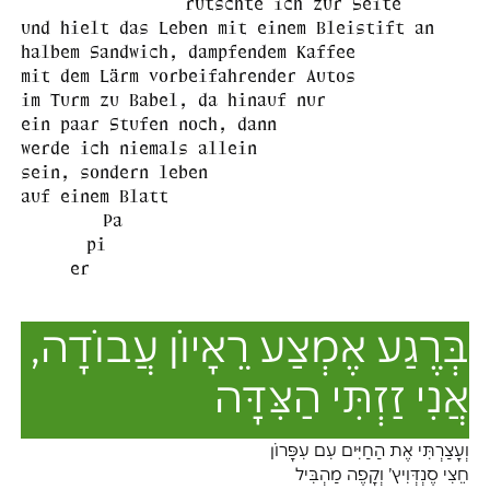
rutschte ich zur Seite
und hielt das Leben mit einem Bleistift an
halbem Sandwich, dampfendem Kaffee
mit dem Lärm vorbeifahrender Autos
im Turm zu Babel, da hinauf nur
ein paar Stufen noch, dann
werde ich niemals allein
sein, sondern leben
auf einem Blatt
Pa
pi
er
בְּרֶגַע אֶמְצַע רֵאָיוֹן עֲבוֹדָה,
אֲנִי זַזְתִּי הַצִּדָּה
וְעָצַרְתִּי אֶת הַחַיִּים עִם עִפָּרוֹן
חֵצִי סֶנְדְּוִיץ’ וְקָפֶה מַהְבִּיל