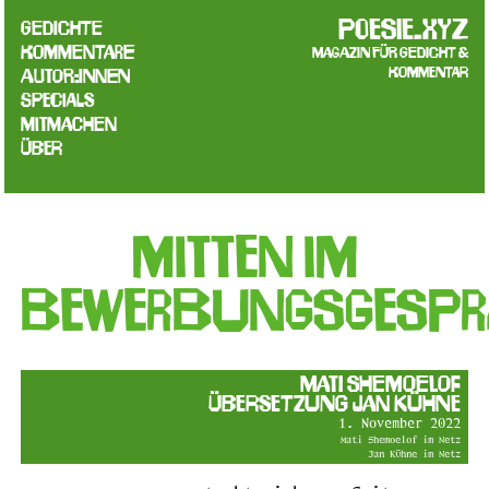
poesie.xyz
Gedichte
Kommentare
Magazin für Gedicht &
Kommentar
Autor:innen
Specials
Mitmachen
Über
Mitten im
Bewerbungsgespr
Mati Shemoelof
Übersetzung Jan Kühne
1. November 2022
Mati Shemoelof im Netz
Jan Kühne im Netz