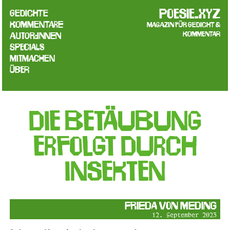
poesie.xyz
Gedichte
Kommentare
Magazin für Gedicht &
Kommentar
Autor:innen
Specials
Mitmachen
Über
die betäubung
erfolgt durch
insekten
Frieda von Meding
12. September 2023