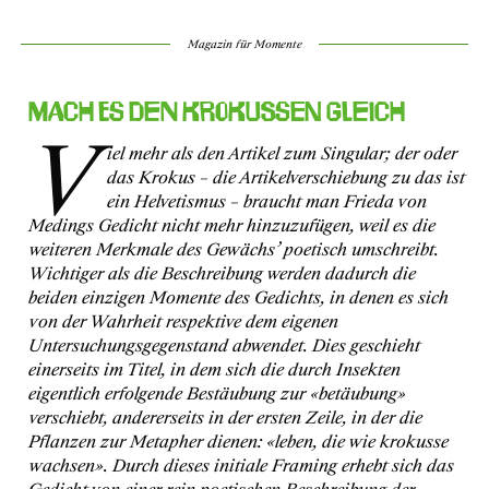
Magazin für Momente
Mach es den Krokussen gleich
V
iel mehr als den Artikel zum Singular; der oder
das Krokus – die Artikelverschiebung zu das ist
ein Helvetismus – braucht man Frieda von
Medings Gedicht nicht mehr hinzuzufügen, weil es die
weiteren Merkmale des Gewächs’ poetisch umschreibt.
Wichtiger als die Beschreibung werden dadurch die
beiden einzigen Momente des Gedichts, in denen es sich
von der Wahrheit respektive dem eigenen
Untersuchungsgegenstand abwendet. Dies geschieht
einerseits im Titel, in dem sich die durch Insekten
eigentlich erfolgende Bestäubung zur
«betäubung»
verschiebt, andererseits in der ersten Zeile, in der die
Pflanzen zur Metapher dienen:
«leben, die wie krokusse
wachsen»
. Durch dieses initiale Framing erhebt sich das
Gedicht von einer rein poetischen Beschreibung der