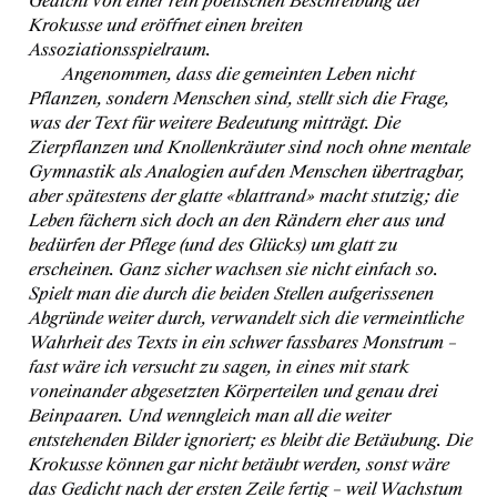
Krokusse und eröffnet einen breiten
Assoziationsspielraum.
Angenommen, dass die gemeinten Leben nicht
Pflanzen, sondern Menschen sind, stellt sich die Frage,
was der Text für weitere Bedeutung mitträgt. Die
Zierpflanzen und Knollenkräuter sind noch ohne mentale
Gymnastik als Analogien auf den Menschen übertragbar,
aber spätestens der glatte
«blattrand»
macht stutzig; die
Leben fächern sich doch an den Rändern eher aus und
bedürfen der Pflege (und des Glücks) um glatt zu
erscheinen. Ganz sicher wachsen sie nicht einfach so.
Spielt man die durch die beiden Stellen aufgerissenen
Abgründe weiter durch, verwandelt sich die vermeintliche
Wahrheit des Texts in ein schwer fassbares Monstrum –
fast wäre ich versucht zu sagen, in eines mit stark
voneinander abgesetzten Körperteilen und genau drei
Beinpaaren. Und wenngleich man all die weiter
entstehenden Bilder ignoriert; es bleibt die Betäubung. Die
Krokusse können gar nicht betäubt werden, sonst wäre
das Gedicht nach der ersten Zeile fertig – weil Wachstum