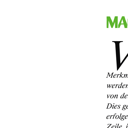
Ma
Merkma
werden
von de
Dies g
erfolg
Zeile,