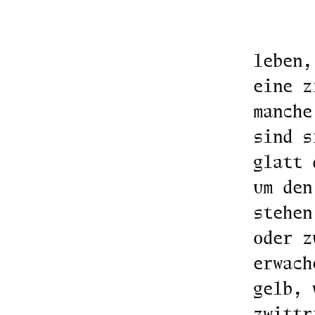
leben,
eine z
manche
sind s
glatt 
um den
stehen
oder z
erwach
gelb, 
zwittr