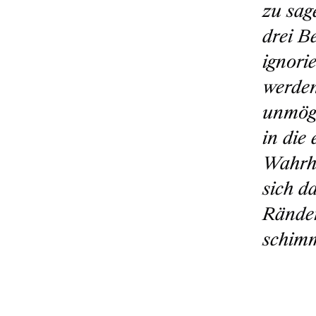
zu sag
drei B
ignori
werden
unmögl
in die
Wahrhe
sich d
Ränder
schimm