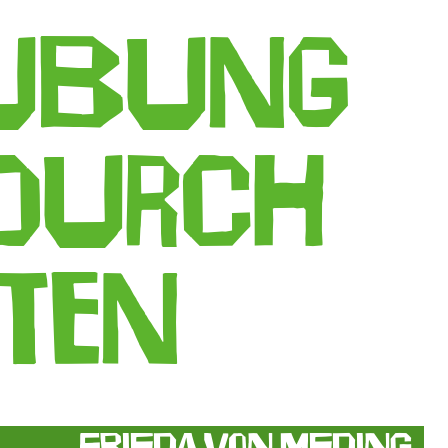
äubung
 durch
kten
Frieda von Meding