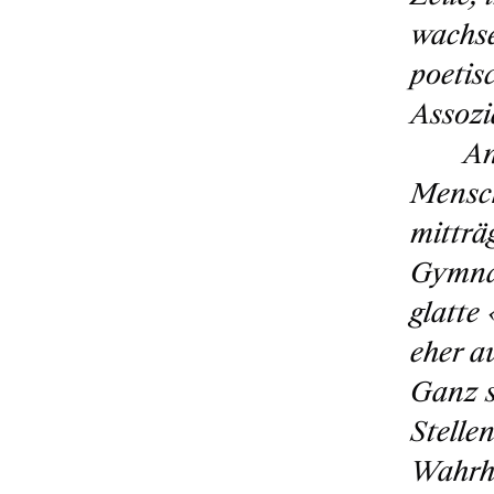
wachs
poetis
Assozi
An
Mensch
mitträ
Gymnas
glatte
eher a
Ganz s
Stelle
Wahrhe