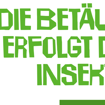
die bet
erfolgt
inse