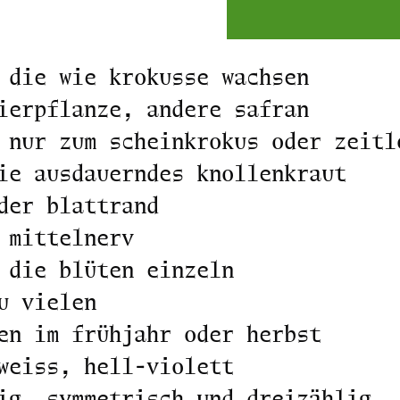
 die wie krokusse wachsen
ierpflanze, andere safran
 nur zum scheinkrokus oder zeitlo
ie ausdauerndes knollenkraut
der blattrand
 mittelnerv
 die blüten einzeln
u vielen
en im frühjahr oder herbst
weiss, hell-violett
ig, symmetrisch und dreizählig