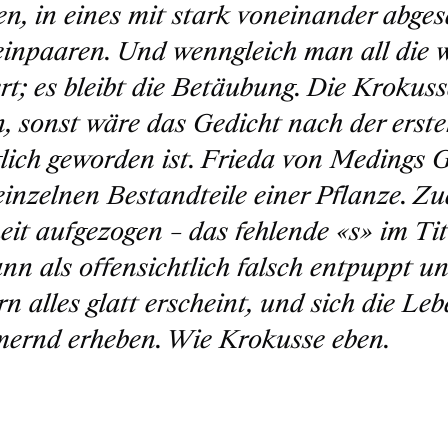
en, in eines mit stark voneinander abge
einpaaren. Und wenngleich man all die w
ert; es bleibt die Betäubung. Die Krokus
, sonst wäre das Gedicht nach der erste
ich geworden ist. Frieda von Medings G
 einzelnen Bestandteile einer Pflanze. Zu
it aufgezogen – das fehlende «s» im Titel
ann als offensichtlich falsch entpuppt un
n alles glatt erscheint, und sich die Le
ernd erheben. Wie Krokusse eben.