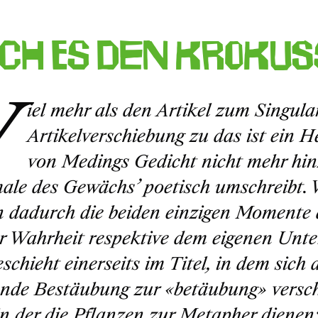
ch es den Krokus
V
iel mehr als den Artikel zum Singula
Artikelverschiebung zu das ist ein 
von Medings Gedicht nicht mehr hinz
le des Gewächs’ poetisch umschreibt. W
 dadurch die beiden einzigen Momente d
r Wahrheit respektive dem eigenen Unt
eschieht einerseits im Titel, in dem sich 
ende Bestäubung zur
«betäubung»
versch
 in der die Pflanzen zur Metapher dienen