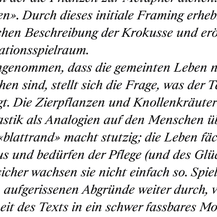
en»
. Durch dieses initiale Framing erheb
chen Beschreibung der Krokusse und erö
ationsspielraum.
genommen, dass die gemeinten Leben ni
en sind, stellt sich die Frage, was der 
gt. Die Zierpflanzen und Knollenkräute
tik als Analogien auf den Menschen übe
«blattrand»
macht stutzig; die Leben fä
us und bedürfen der Pflege (und des Glüc
icher wachsen sie nicht einfach so. Spie
n aufgerissenen Abgründe weiter durch, v
it des Texts in ein schwer fassbares Mo