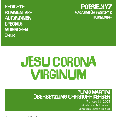
poesie.xyz
Gedichte
Kommentare
Magazin für Gedicht &
Kommentar
Autor:innen
Specials
Mitmachen
Über
Jesu corona
Virginum
Plinio Martini
Übersetzung Christoph Ferber
7. April 2023
Plinio Martini im Netz
Christoph Ferber im Netz