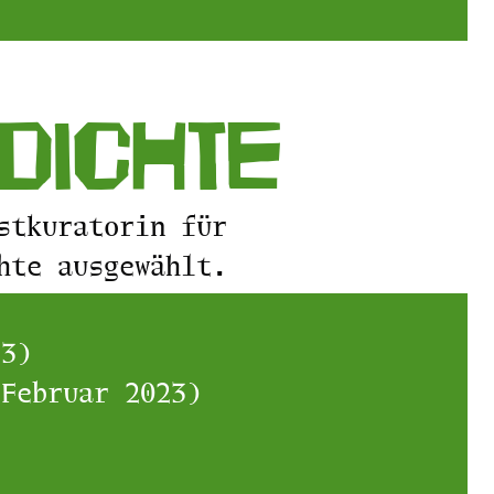
edichte
stkuratorin für
hte ausgewählt.
23)
 Februar 2023)