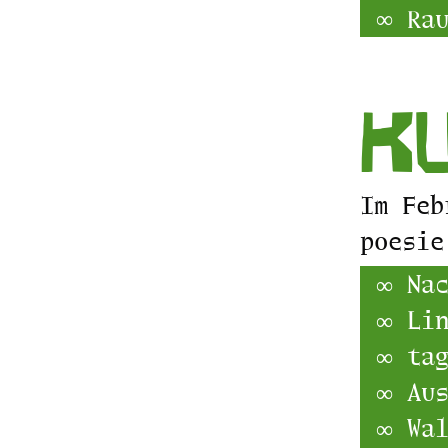
Ra
Ku
Im Feb
poesie
Na
Li
ta
Au
Wa