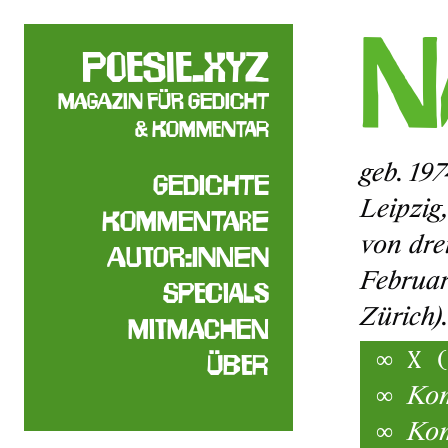
N
poesie.xyz
Magazin für Gedicht
& Kommentar
geb. 19
Gedichte
Leipzig
Kommentare
von dre
Autor:innen
Februar
Specials
Zürich).
Mitmachen
X 
Über
Kom
Kom