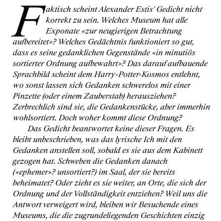
F
aktisch scheint Alexander Estis' Gedicht nicht
korrekt zu sein. Welches Museum hat alle
Exponate
«zur neugierigen Betrachtung
aufbereitet»
? Welches Gedächtnis funktioniert so gut,
dass es seine gedanklichen Gegenstände
«in minutiös
sortierter Ordnung aufbewahrt»
? Das darauf aufbauende
Sprachbild scheint dem Harry-Potter-Kosmos entlehnt,
wo sonst lassen sich Gedanken schwerelos mit einer
Pinzette (oder einem Zauberstab) herausziehen?
Zerbrechlich sind sie, die Gedankenstücke, aber immerhin
wohlsortiert. Doch woher kommt diese Ordnung?
Das Gedicht beantwortet keine dieser Fragen. Es
bleibt unbeschrieben, was das lyrische Ich mit den
Gedanken anstellen soll, sobald es sie aus dem Kabinett
gezogen hat. Schweben die Gedanken danach
(
«ephemer»
? unsortiert?) im Saal, der sie bereits
beheimatet? Oder zieht es sie weiter, an Orte, die sich der
Ordnung und der Vollständigkeit entziehen? Weil uns die
Antwort verweigert wird, bleiben wir Besuchende eines
Museums, die die zugrundeliegenden Geschichten einzig