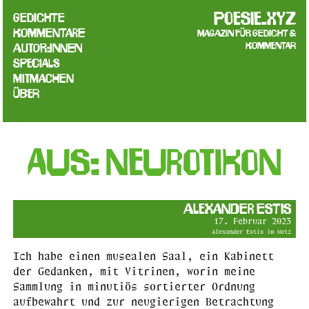
poesie.xyz
Gedichte
Kommentare
Magazin für Gedicht &
Kommentar
Autor:innen
Specials
Mitmachen
Über
Aus: NEUROTIKON
Alexander Estis
17. Februar 2023
Alexander Estis im Netz
Ich habe einen musealen Saal, ein Kabinett
der Gedanken, mit Vitrinen, worin meine
Sammlung in minutiös sortierter Ordnung
aufbewahrt und zur neugierigen Betrachtung