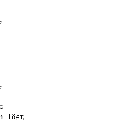
,
,
e
h löst