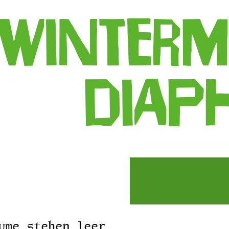
Winterm
diap
ume stehen leer …