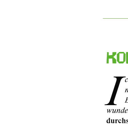
Ko
I
wunder
durchs