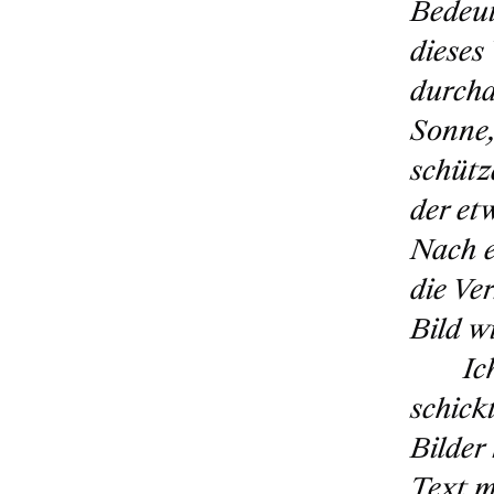
Bedeut
dieses
durchd
Sonne,
schütz
der et
Nach e
die Ve
Bild w
Ic
schick
Bilder 
Text m