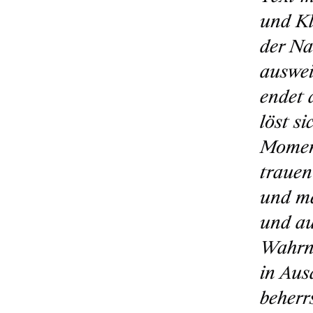
und Kl
der Na
auswei
endet 
löst s
Moment
trauen
und me
und au
Wahrne
in Aus
beherr