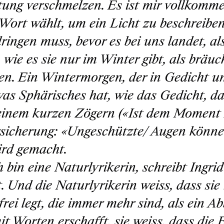
ung verschmelzen. Es ist mir vollkomme
 Wort wählt, um ein Licht zu beschreiben
ringen muss, bevor es bei uns landet, al
 wie es sie nur im Winter gibt, als bräuc
en. Ein Wintermorgen, der in Gedicht un
was Sphärisches hat, wie das Gedicht, da
inem kurzen Zögern («Ist dem Moment z
rsicherung: «Ungeschützte/ Augen könne
ird gemacht.
h bin eine Naturlyrikerin
, schreibt Ingri
t. Und die Naturlyrikerin weiss, dass sie
frei legt, die immer mehr sind, als ein Ab
it Worten erschafft, sie weiss, dass die 