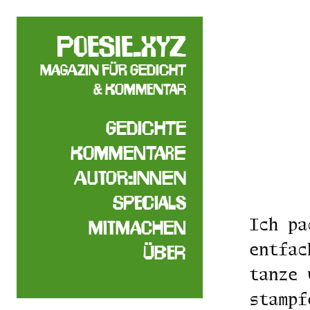
poesie.xyz
Magazin für Gedicht
& Kommentar
Gedichte
Kommentare
Autor:innen
Specials
Ich pa
Mitmachen
entfac
Über
tanze 
stampf