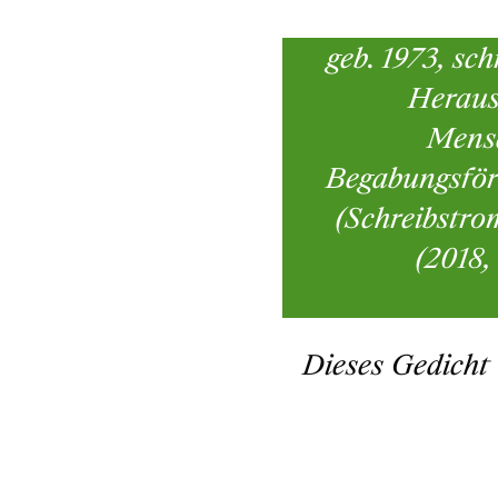
geb. 1973, sc
Heraus
Mensc
Begabungsför
(Schreibstro
(2018,
Dieses Gedicht