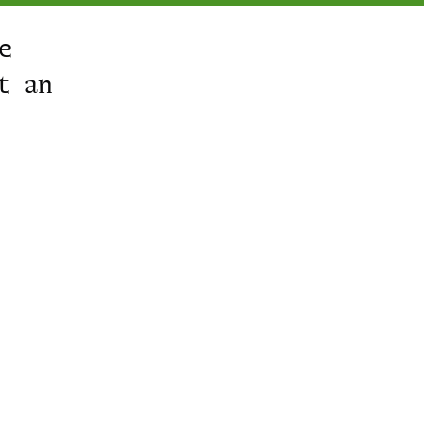
e
t an