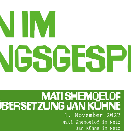
n im
ngsgesp
Mati Shemoelof
Übersetzung Jan Kühne
1. November 2022
Mati Shemoelof im Netz
Jan Kühne im Netz