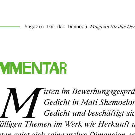
Magazin für das Dennoch
Magazin für das De
mmentar
«M
itten im Bewerbungsgespräc
Gedicht in Mati Shemoelofs
Gedicht und beschäftigt si
älligen Themen im Werk wie Herkunft und
ten zeigt sich seine wahre Dimension ers