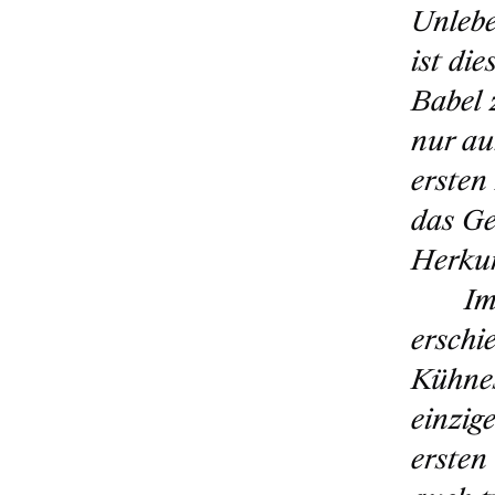
Unlebe
ist di
Babel 
nur au
ersten
das Ge
Herkun
Im
erschi
Kühnes
einzig
ersten