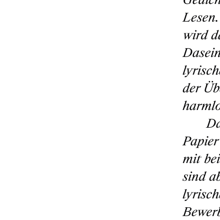
Lesen.
wird d
Dasein
lyrisc
der Üb
harmlo
Da
Papier
mit be
sind a
lyrisc
Bewerb