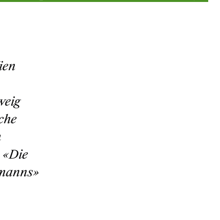
ien
weig
che
n
t «Die
emanns»