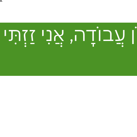
 עֲבוֹדָה, אֲנִי זַזְתִּי