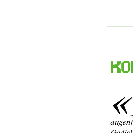
Ko
augenf
Gedich