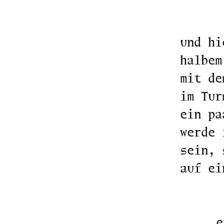
und hi
halbem
mit de
im Tur
ein pa
werde 
sein, 
auf ei
e