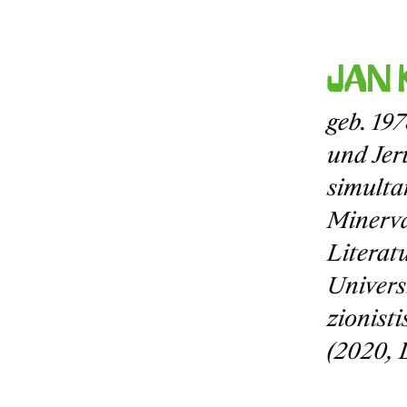
Jan 
geb. 19
und Jer
simulta
Minerva
Literat
Universi
zionis
(2020, 