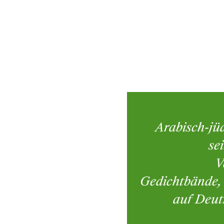
Arabisch-jüd
se
V
Gedichtbände, 
auf Deut