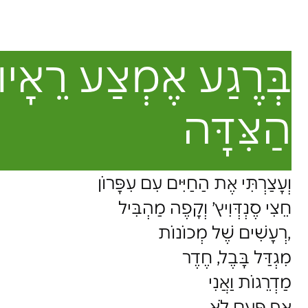
בְּרֶגַע אֶמְצַע רֵאָיוֹן
הַצִּדָּה
וְעָצַרְתִּי אֶת הַחַיִּים עִם עִפָּרוֹן
חֵצִי סֶנְדְּוִיץ’ וְקָפֶה מַהְבִּיל
רְעָשִׁים שֶׁל מְכוֹנוֹת,
מִגְדַּל בָּבֶל, חֶדֶר
מַדְרֵגוֹת וַאֲנִי
אַף פַּעַם לֹא