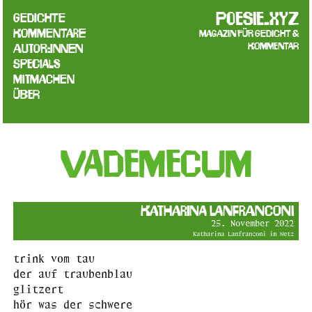
poesie.xyz
Gedichte
Kommentare
Magazin für Gedicht &
Kommentar
Autor:innen
Specials
Mitmachen
Über
vademecum
Katharina Lanfranconi
25. November 2022
Katharina Lanfranconi im Netz
trink vom tau
der auf traubenblau
glitzert
hör was der schwere