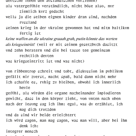
deutsche leben den ausländischen vorziehen)
als vatergefühle verständlich, nicht böse also, nur
ziemlich kurz gedacht
weils ja die selben eignen kinder dran sind, nachdem
russland
seinen krieg in der ukraine gewonnen hat und mitm baltikum
fertig ist
keine waffen an die ukraine graaah grah, putin könnte das werten
als kriegseintritt!
(weil er mit seinem gesetzbuch dasitzt
und zehn beratern und die bei tasse tee gemeinsam
rechtlich deuten
was kriegseintritt ist und was nicht)
von ribbentrop schreit und tobt, diskussion im publikum
gefällt mir zuerst, macht spaß, bald dann nicht mehr
ich schaffe es, ruhig zu bleiben, obwohl ich innerlich
heule
gefühl, als würden die organe nacheinander implodieren
gewicht, dass in den körper zieht, von unten nach oben
nach der lesung sag ich ihm: egal, was du erzählst, ich
mag dich trotzdem
und da sind wir beide erleichtert
ich würd sagen, man mag sagen, was man will, aber bei ihm
denk ich:
integrer mensch