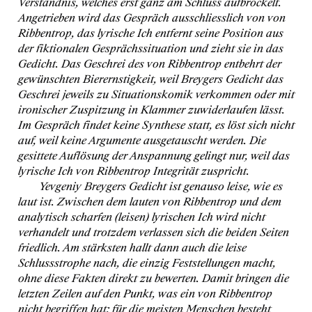
Verständnis, welches erst ganz am Schluss aufbröckelt.
Angetrieben wird das Gespräch ausschliesslich von von
Ribbentrop, das lyrische Ich entfernt seine Position aus
der fiktionalen Gesprächssituation und zieht sie in das
Gedicht. Das Geschrei des von Ribbentrop entbehrt der
gewünschten Bierernstigkeit, weil Breygers Gedicht das
Geschrei jeweils zu Situationskomik verkommen oder mit
ironischer Zuspitzung in Klammer zuwiderlaufen lässt.
Im Gespräch findet keine Synthese statt, es löst sich nicht
auf, weil keine Argumente ausgetauscht werden. Die
gesittete Auflösung der Anspannung gelingt nur, weil das
lyrische Ich von Ribbentrop Integrität zuspricht.
Yevgeniy Breygers Gedicht ist genauso leise, wie es
laut ist. Zwischen dem lauten von Ribbentrop und dem
analytisch scharfen (leisen) lyrischen Ich wird nicht
verhandelt und trotzdem verlassen sich die beiden Seiten
friedlich. Am stärksten hallt dann auch die leise
Schlussstrophe nach, die einzig Feststellungen macht,
ohne diese Fakten direkt zu bewerten. Damit bringen die
letzten Zeilen auf den Punkt, was ein von Ribbentrop
nicht begriffen hat: für die meisten Menschen besteht