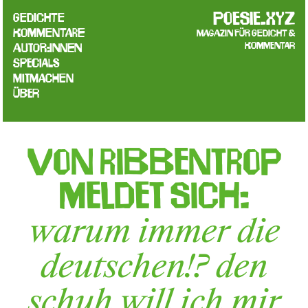
poesie.xyz
Gedichte
Kommentare
Magazin für Gedicht &
Kommentar
Autor:innen
Specials
Mitmachen
Über
von ribbentrop
meldet sich:
warum immer die
deutschen!? den
schuh will ich mir