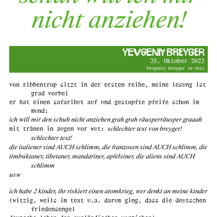
nicht anziehen!
Yevgeniy Breyger
25. Oktober 2022
Yevgeniy Breyger im Netz
von ribbentrop sitzt in der ersten reihe, meine lesung ist
grad vorbei
er hat einen safarihut auf und gestopfte pfeife schon im
mund:
ich will mir den schuh nicht anziehen grah grah räusperräusper graaah
schlechter text von breyger!
mit tränen in augen vor wut:
schlechter text!
die italiener sind AUCH schlimm, die franzosen sind AUCH schlimm, die
timbuktaner, tibetaner, mandariner, apfelsiner, die aliens sind AUCH
schlimm
usw
ich habe 2 kinder, ihr riskiert einen atomkrieg, wer denkt an meine kinder
(witzig, weils im text u.a. darum ging, dass die deutschen
friedensengel