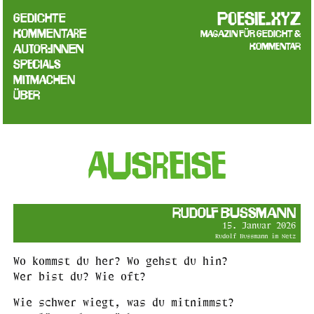
poesie.xyz
Gedichte
Kommentare
Magazin für Gedicht &
Kommentar
Autor:innen
Specials
Mitmachen
Über
Ausreise
Rudolf Bussmann
15. Januar 2026
Rudolf Bussmann im Netz
Wo kommst du her? Wo gehst du hin?
Wer bist du? Wie oft?
Wie schwer wiegt, was du mitnimmst?