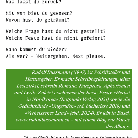
Was lässt du zurück?
Mit wem bist du gewesen?
Wovon hast du geträumt?
Welche Frage hast du nicht gestellt?
Welche Feste hast du nicht gefeiert?
Wann kommst du wieder?
Als wer? – Weitergehen. Next please.
Rudolf Bussmann (*1947) ist Schriftsteller und
Herausgeber. Er macht Schreibbegleitungen, leitet
Lesezirkel, schreibt Romane, Kurzprosa, Aphorismen
und Lyrik. Zuletzt erschienen der Reise-Essay «Herbst
in Nordkorea» (Rotpunkt Verlag 2021) sowie die
Gedichtbände «Ungerufen» (ed. bücherlese 2019) und
«Verheissenes Land» (ebd. 2024). Er lebt in Basel.
www.rudolfbussmann.ch – mit einem Blog zur Poesie
des Alltags.
Dieses Gedicht wurde kuratiert von Internationales