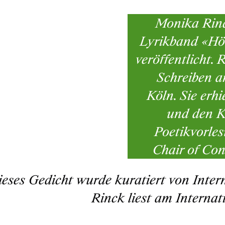
Monika Rinc
Lyrikband «Höl
veröffentlicht. 
Schreiben a
Köln. Sie erh
und den Kl
Poetikvorle
Chair of Co
eses Gedicht wurde kuratiert von Intern
Rinck liest am Internat