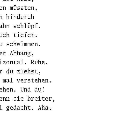
en müssten,
n hindurch
ahn schlüpf.
uch tiefer.
u schwimmen.
er Abhang,
izontal. Ruhe.
r du ziehst,
 mal verstehen.
ehen. Und du!
enn sie breiter,
l gedacht. Aha.