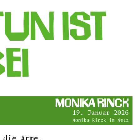
TUN IST
EI
Monika Rinck
19. Januar 2026
Monika Rinck im Netz
 die Arme,