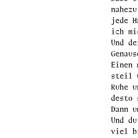
nahezu
jede H
ich mi
Und de
Genaus
Einen 
steil 
Ruhe u
desto 
Dann u
Und du
viel b