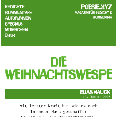
poesie.xyz
Gedichte
Kommentare
Magazin für Gedicht &
Kommentar
Autor:innen
Specials
Mitmachen
Über
Die
Weihnachtswespe
Elias Hauck
18. Januar 2026
Mit letzter Kraft hat sie es noch
In unser Haus geschafft: