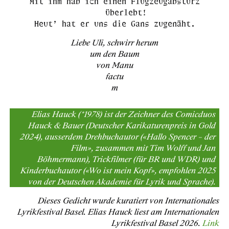
Mit ihm hab ich einen Flugzeugabsturz
überlebt!
Heut’ hat er uns die Gans zugenäht.
Liebe Uli, schwirr herum
um den Baum
von Manu
factu
m
Elias Hauck (*1978) ist der Zeichner des Comicduos
Hauck & Bauer (Deutscher Karikaturenpreis in Gold
2024), ausserdem Drehbuchautor («Hallo Spencer – der
Film», zusammen mit Tim Wolff und Jan
Böhmermann), Trickfilmer (für BR und WDR) und
Kinderbuchautor («Wo ist mein Kopf», empfohlen 2025
von der Deutschen Akademie für Lyrik und Sprache).
Dieses Gedicht wurde kuratiert von Internationales
Lyrikfestival Basel. Elias Hauck liest am Internationalen
Lyrikfestival Basel 2026.
Link