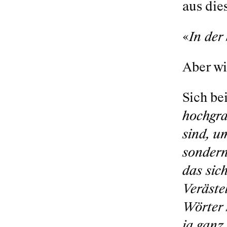
aus die
«
In der
Aber wi
Sich be
hochgra
sind, u
sondern
das sic
Veräste
Wörter 
ja ganz