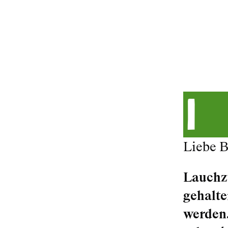
I
Liebe 
Lauchzw
gehalte
werden