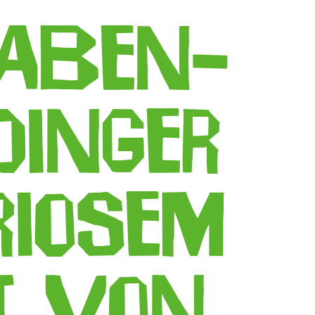
aben-
Dinger
riosem
t, von