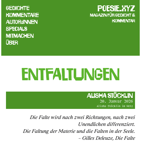
poesie.xyz
Gedichte
Kommentare
Magazin für Gedicht &
Kommentar
Autor:innen
Specials
Mitmachen
Über
Entfaltungen
Alisha Stöcklin
20. Januar 2026
Alisha Stöcklin im Netz
Die Falte wird nach zwei Richtungen, nach zwei
Unendlichen differenziert.
Die Faltung der Materie und die Falten in der Seele.
– Gilles Deleuze, Die Falte