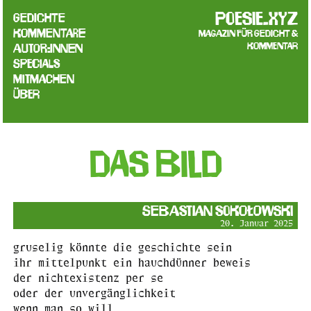
poesie.xyz
Gedichte
Kommentare
Magazin für Gedicht &
Kommentar
Autor:innen
Specials
Mitmachen
Über
das bild
Sebastian Sokołowski
20. Januar 2025
gruselig könnte die geschichte sein
ihr mittelpunkt ein hauchdünner beweis
der nichtexistenz per se
oder der unvergänglichkeit
wenn man so will