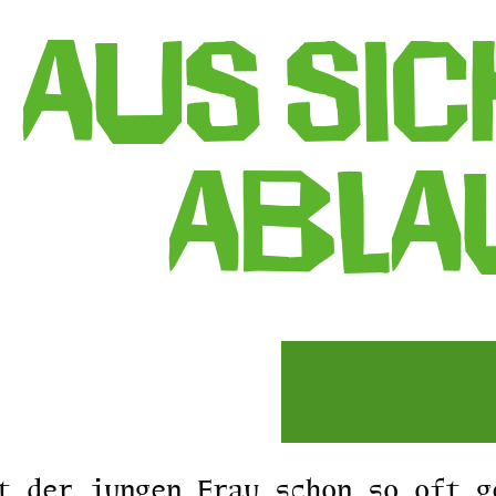
Aus Sic
Abla
t der jungen Frau schon so oft g