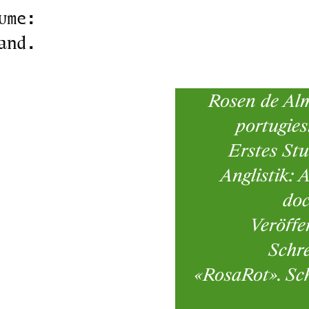
ume:
and.
Rosen de Alm
portugies
Erstes St
Anglistik:
doc
Veröffe
Schr
«RosaRot». Sc