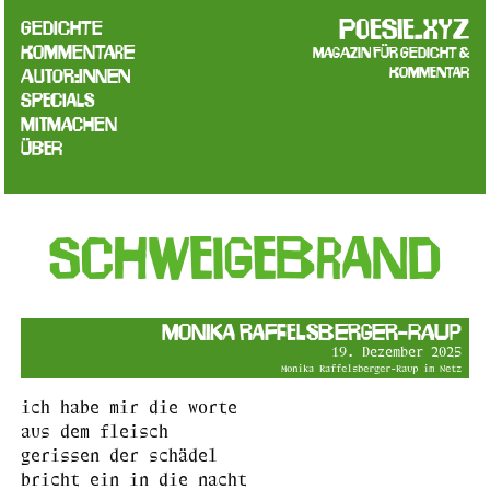
poesie.xyz
Gedichte
Kommentare
Magazin für Gedicht &
Kommentar
Autor:innen
Specials
Mitmachen
Über
schweigebrand
Monika Raffelsberger-Raup
19. Dezember 2025
Monika Raffelsberger-Raup im Netz
ich habe mir die worte
aus dem fleisch
gerissen der schädel
bricht ein in die nacht