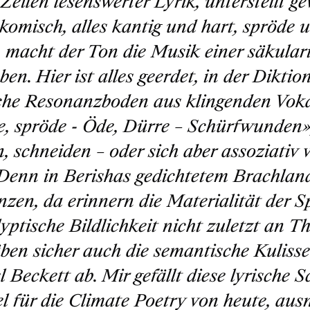
Zeilen lesenswerter Lyrik, unterstellt gew
 komisch, alles kantig und hart, spröde 
, macht der Ton die Musik einer säkulari
en. Hier ist alles geerdet, in der Diktio
che Resonanzboden aus klingenden Voka
e, spröde - Öde, Dürre – Schürfwunden
n, schneiden – oder sich aber assoziativ 
Denn in Berishas gedichtetem Brachlan
nzen, da erinnern die Materialität der S
yptische Bildlichkeit nicht zuletzt an T
ben sicher auch die semantische Kulisse
 Beckett ab. Mir gefällt diese lyrische S
el für die Climate Poetry von heute, au