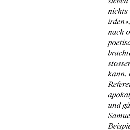
sieben 
nichts
irden»
nach ob
poetis
bracht
stosse
kann. 
Refere
apokal
und gä
Samuel
Beispi