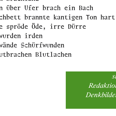
n über Ufer brach ein Bach
chbett brannte kantigen Ton hart
e spröde Öde, irre Dürre
wurden irden
wände Schürfwunden
utbrachen Blutlachen
s
Redaktion
Denkbilder