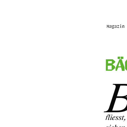
Magazin 
Bä
fliess