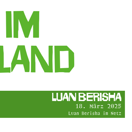
 im
land
Luan Berisha
18. März 2025
Luan Berisha im Netz