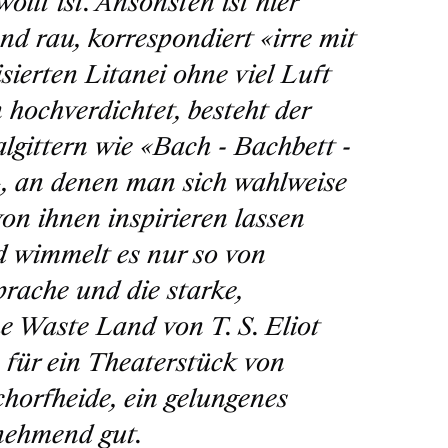
ollt ist. Ansonsten ist hier
und rau, korrespondiert
«irre mit
sierten Litanei ohne viel Luft
n hochverdichtet, besteht der
lgittern wie
«Bach - Bachbett -
»
, an denen man sich wahlweise
von ihnen inspirieren lassen
d wimmelt es nur so von
prache und die starke,
he Waste Land von T. S. Eliot
 für ein Theaterstück von
chorfheide, ein gelungenes
snehmend gut.