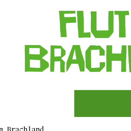
Flut
Brach
m Brachland