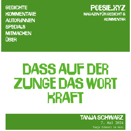
poesie.xyz
Gedichte
Kommentare
Magazin für Gedicht &
Kommentar
Autor:innen
Specials
Mitmachen
Über
dass auf der
zunge das wort
kraft
Tanja Schwarz
7. Mai 2024
Tanja Schwarz im Netz