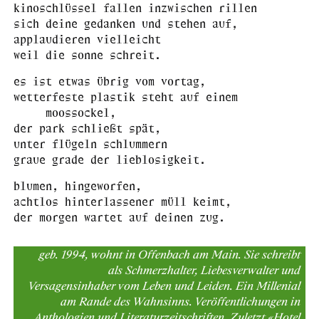
kinoschlüssel fallen inzwischen rillen
sich deine gedanken und stehen auf,
applaudieren vielleicht
weil die sonne schreit.
es ist etwas übrig vom vortag,
wetterfeste plastik steht auf einem
moossockel,
der park schließt spät,
unter flügeln schlummern
graue grade der lieblosigkeit.
blumen, hingeworfen,
achtlos hinterlassener müll keimt,
der morgen wartet auf deinen zug.
geb. 1994, wohnt in Offenbach am Main. Sie schreibt
als Schmerzhalter, Liebesverwalter und
Versagensinhaber vom Leben und Leiden. Ein Millenial
am Rande des Wahnsinns. Veröffentlichungen in
Anthologien und Literaturzeitschriften. Zuletzt «Hotel