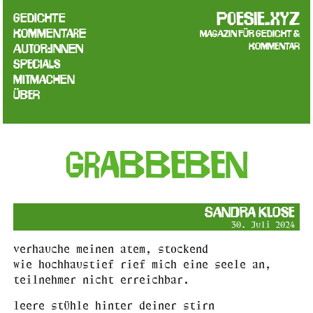
poesie.xyz
Gedichte
Kommentare
Magazin für Gedicht &
Kommentar
Autor:innen
Specials
Mitmachen
Über
grabbeben
Sandra Klose
30. Juli 2024
verhauche meinen atem, stockend
wie hochhaustief rief mich eine seele an,
teilnehmer nicht erreichbar.
leere stühle hinter deiner stirn