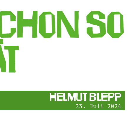
schon so
ät
Helmut Blepp
23. Juli 2024