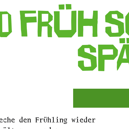
o früh 
sp
eche den Frühling wieder