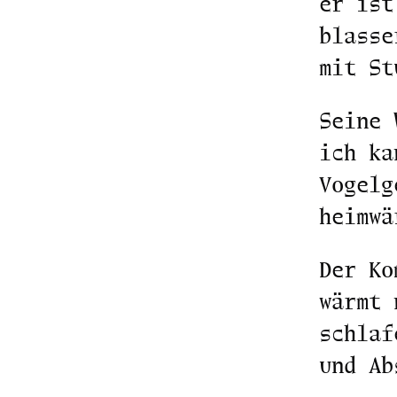
er ist
blasse
mit St
Seine 
ich ka
Vogelg
heimwä
Der Ko
wärmt 
schlaf
und Ab