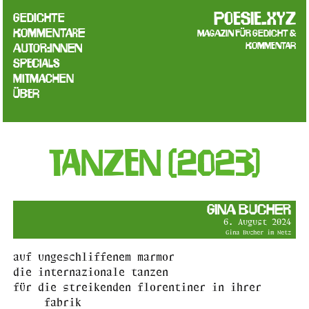
poesie.xyz
Gedichte
Kommentare
Magazin für Gedicht &
Kommentar
Autor:innen
Specials
Mitmachen
Über
tanzen (2023)
Gina Bucher
6. August 2024
Gina Bucher im Netz
auf ungeschliffenem marmor
die internazionale tanzen
für die streikenden florentiner in ihrer
fabrik