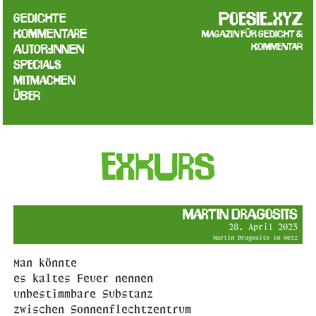
poesie.xyz
Gedichte
Kommentare
Magazin für Gedicht &
Kommentar
Autor:innen
Specials
Mitmachen
Über
Exkurs
Martin Dragosits
28. April 2023
Martin Dragosits im Netz
Man könnte
es kaltes Feuer nennen
unbestimmbare Substanz
zwischen Sonnenflechtzentrum