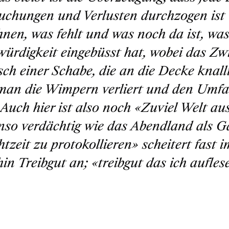
chungen und Verlusten durchzogen ist u
hnen, was fehlt und was noch da ist, wa
ürdigkeit eingebüsst hat, wobei das Zwi
ch einer Schabe, die an die Decke knallt,
an die Wimpern verliert und den Umfa
 Auch hier ist also noch
«Zuviel Welt au
enso verdächtig wie das Abendland als G
htzeit zu protokollieren»
scheitert fast
hin Treibgut an;
«treibgut das ich aufles