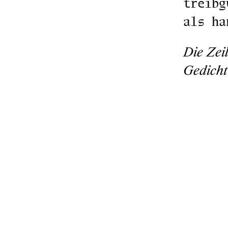
treibg
als ha
Die Zei
Gedich