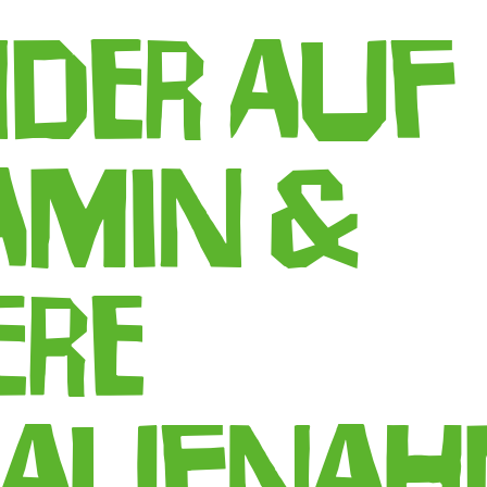
nder auf
amin &
ere
saufnah