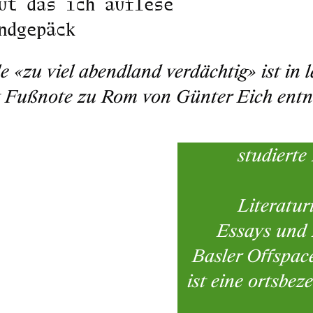
ut das ich auflese
ndgepäck
le «zu viel abendland verdächtig» ist in
t Fußnote zu Rom von Günter Eich ent
studierte
Literaturi
Essays und 
Basler Offspac
ist eine ortsbe