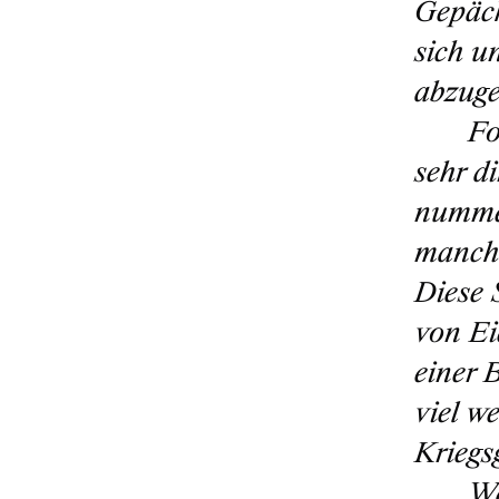
Gepäck
sich u
abzuge
Fo
sehr d
nummer
manchm
Diese 
von Ei
einer 
viel w
Kriegs
Wa