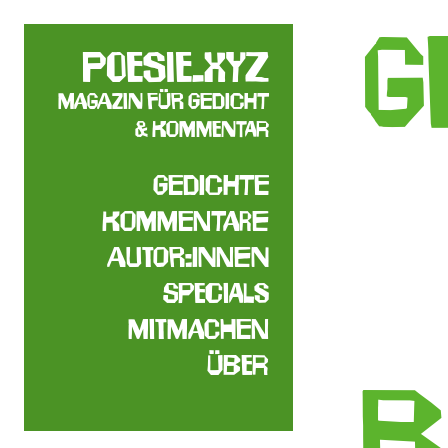
g
poesie.xyz
Magazin für Gedicht
& Kommentar
Gedichte
Kommentare
Autor:innen
Specials
Mitmachen
Über
b