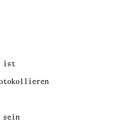
 ist
otokollieren
 sein