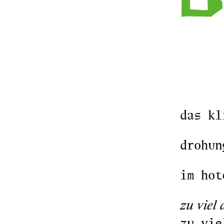
das kl
drohun
im hot
zu viel
zu vie