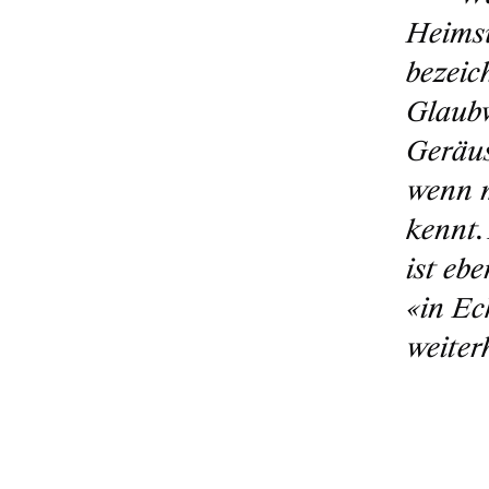
Heimsu
bezeic
Glaubw
Geräus
wenn m
kennt.
ist eb
«in Ec
weiter