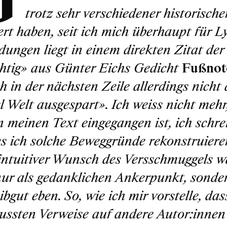
trotz sehr verschiedener historisc
ert haben, seit ich mich überhaupt für Ly
dungen liegt in einem direkten Zitat de
htig»
aus Günter Eichs Gedicht
Fußnot
ch in der nächsten Zeile allerdings nicht 
l Welt ausgespart»
. Ich weiss nicht me
in meinen Text eingegangen ist, ich schr
ss ich solche Beweggründe rekonstruiere
 intuitiver Wunsch des Versschmuggels w
nur als gedanklichen Ankerpunkt, sonde
ibgut eben. So, wie ich mir vorstelle, da
ssten Verweise auf andere Autor:innen