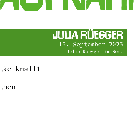
Julia Rüegger
15. September 2023
Julia Rüegger im Netz
cke knallt
chen