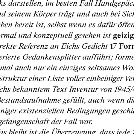
s darstellen, im besten Fall Handgepäc
nd seinem Körper trägt und auch bei Sic
ben bereit ist, selbst wenn es dafür öffe
rmal und konzeptuell gesehen ist
geizi
irekte Referenz an Eichs Gedicht
17 For
ierte Gedankensplitter aufführt; formel
al auch nur ein einziges seltsames Wo
Struktur einer Liste voller einbeiniger Ve
chs bekanntem Text Inventur von 1945/
Bestandsaufnahme gefüllt, auch wenn di
eniger existenziellen Bedingungen geschie
gefangenschaft der Fall war.
s bleibt ist die Überzeugung, dass jede 