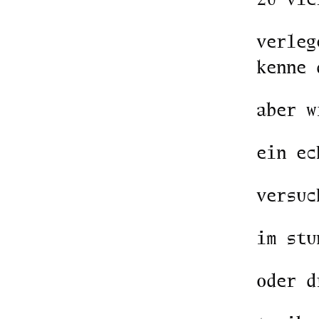
verleg
kenne 
aber w
ein ec
versuc
im stu
oder d