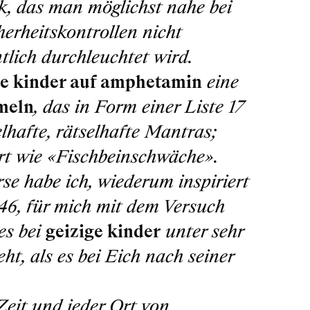
k, das man möglichst nahe bei
herheitskontrollen nicht
ntlich durchleuchtet wird.
ge kinder auf amphetamin
eine
meln
, das in Form einer Liste 17
hafte, rätselhafte Mantras;
rt wie
«Fischbeinschwäche»
.
rse habe ich, wiederum inspiriert
46, für mich mit dem Versuch
es bei
geizige kinder
unter sehr
ht, als es bei Eich nach seiner
Zeit und jeder Ort von