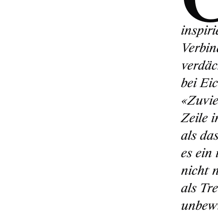
inspiri
Verbin
verdäc
bei Ei
«Zuvie
Zeile 
als da
es ein
nicht 
als Tre
unbewu