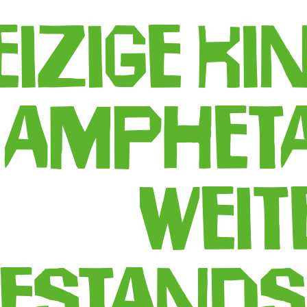
eizige ki
amphet
weit
estand