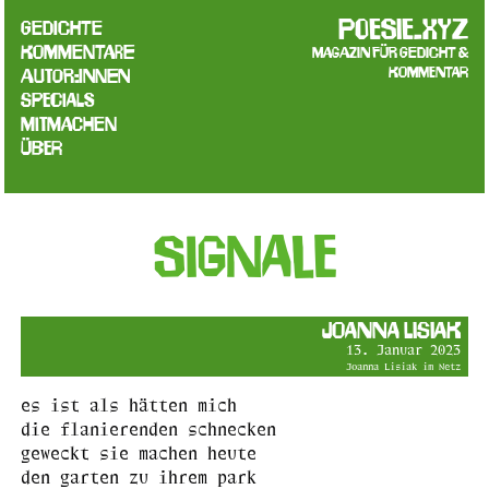
poesie.xyz
Gedichte
Kommentare
Magazin für Gedicht &
Kommentar
Autor:innen
Specials
Mitmachen
Über
signale
Joanna Lisiak
13. Januar 2023
Joanna Lisiak im Netz
es ist als hätten mich
die flanierenden schnecken
geweckt sie machen heute
den garten zu ihrem park