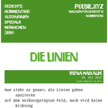
poesie.xyz
Gedichte
Kommentare
Magazin für Gedicht &
Kommentar
Autor:innen
Specials
Mitmachen
Über
Die Linien
Irena Habalik
30. Mai 2023
Irena Habalik im Netz
Man sieht es genau; die Linien gehen
spazieren
auf dem weißausgelegten Feld, noch wird keine
Richtung