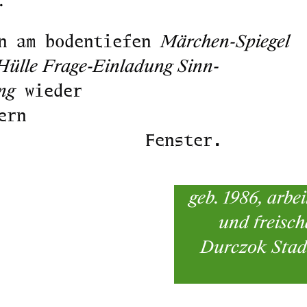
Märchen-Spiegel
n am bodentiefen
Hülle Frage-Einladung Sinn-
ng
wieder
ern
Fenster.
geb. 1986, arbe
und freisc
Durczok Stadt