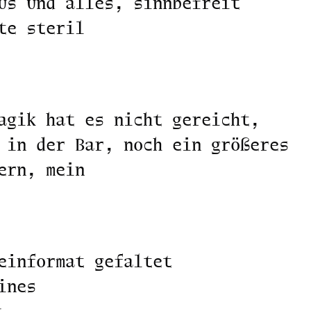
us und alles, sinnbefreit
te steril
agik hat es nicht gereicht,
 in der Bar, noch ein größeres
ern, mein
einformat gefaltet
ines
.