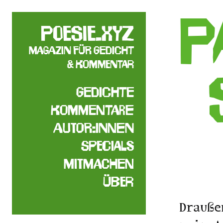
P
poesie.xyz
Magazin für Gedicht
& Kommentar
Gedichte
Kommentare
Autor:innen
Specials
Mitmachen
Über
Drauße