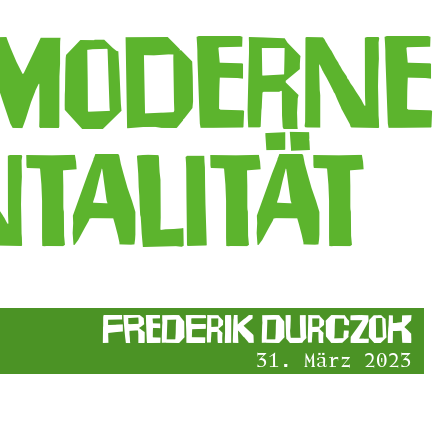
moderne
talität
Frederik Durczok
31. März 2023