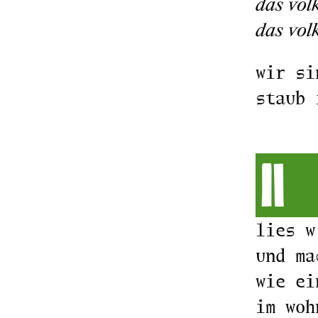
das vol
das vol
wir si
staub 
II
lies w
und ma
wie ei
im woh