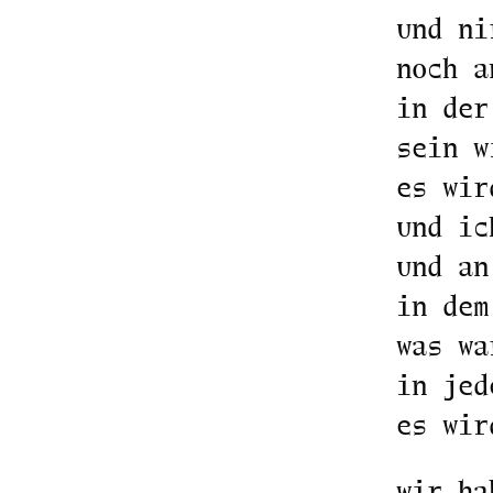
und ni
noch a
in der
sein w
es wir
und ic
und an
in dem
was wa
in jed
es wir
wir ha