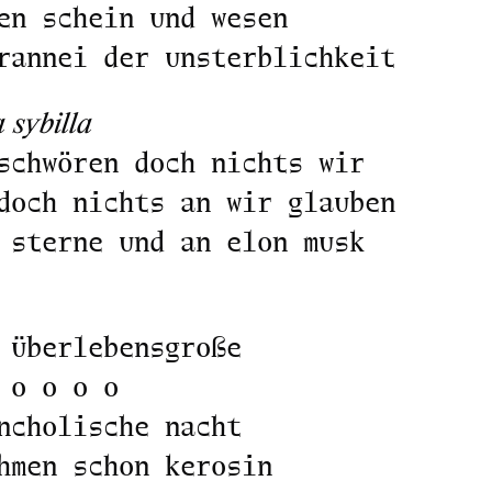
en schein und wesen
rannei der unsterblichkeit
a sybilla
schwören doch nichts wir
doch nichts an wir glauben
 sterne und an elon musk
 überlebensgroße
 o o o o
ncholische nacht
hmen schon kerosin