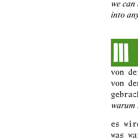
we can 
into an
III
von de
von de
gebrac
warum i
es wir
was wa