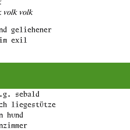
k
k volk volk
nd geliehener
im exil
.g. sebald
ch liegestütze
n hund
nzimmer