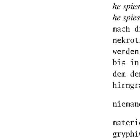
he spie
he spies
mach d
nekrot
werden
bis in
dem de
hirngr
nieman
materi
gryphi