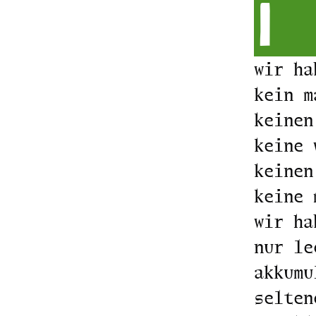
I
wir ha
kein m
keinen
keine 
keinen
keine 
wir ha
nur le
akkumu
selten