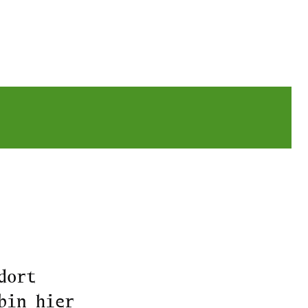
dort
bin hier