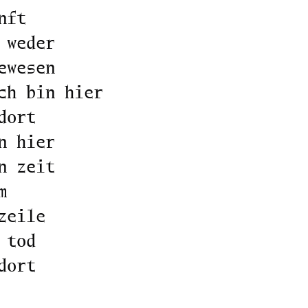
nft
 weder
ewesen
ch bin hier
dort
n hier
n zeit
m
zeile
 tod
dort