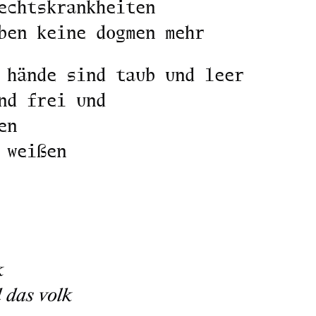
echtskrankheiten
ben keine dogmen mehr
 hände sind taub und leer
nd frei und
en
 weißen
k
d das volk