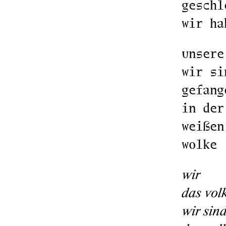
geschl
wir ha
unsere
wir si
gefang
in der
weißen
wolke
wir
das vol
wir sin