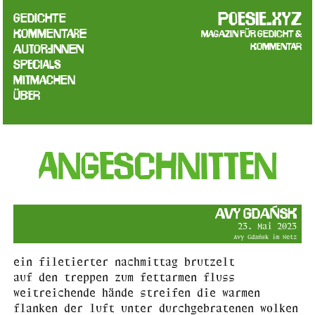
poesie.xyz
Gedichte
Kommentare
Magazin für Gedicht &
Kommentar
Autor:innen
Specials
Mitmachen
Über
angeschnitten
Avy Gdańsk
23. Mai 2023
Avy Gdańsk im Netz
ein filetierter nachmittag brutzelt
auf den treppen zum fettarmen fluss
weitreichende hände streifen die warmen
flanken der luft unter durchgebratenen wolken