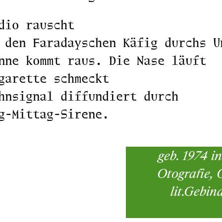
dio rauscht
 den Faradayschen Käfig durchs U
nne kommt raus. Die Nase läuft
garette schmeckt
hnsignal diffundiert durch
g-Mittag-Sirene.
geb. 1974 i
Otografie, 
lit.Gebin