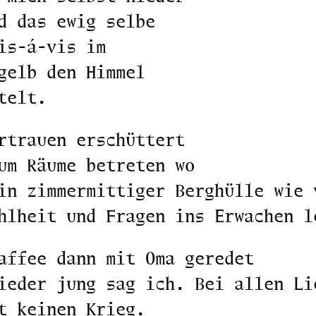
d das ewig selbe
is-á-vis im
gelb den Himmel
telt.
rtrauen erschüttert
um Räume betreten wo
in zimmermittiger Berghülle wie 
hlheit und Fragen ins Erwachen l
affee dann mit Oma geredet
ieder jung sag ich. Bei allen Li
t keinen Krieg.