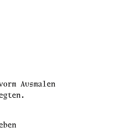
vorm Ausmalen
egten.
eben