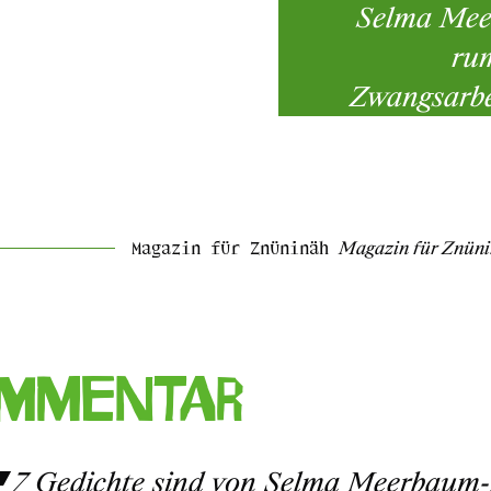
Selma Meer
rum
Zwangsarbe
Magazin für Znüninäh
Magazin für Znün
mmentar
7 Gedichte sind von Selma Meerbaum-Ei