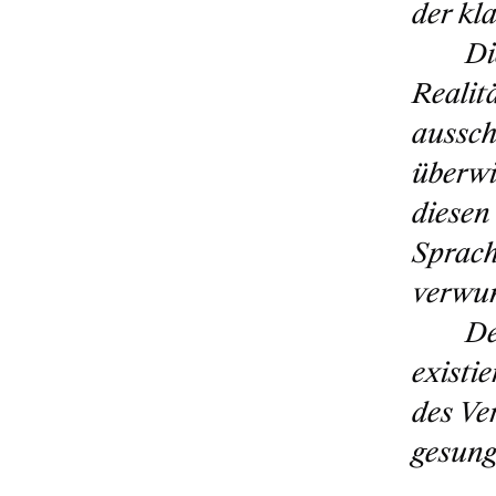
der kl
Di
Realit
aussch
überwi
diesen
Sprach
verwun
De
existi
des Ve
gesung