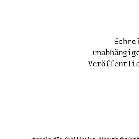
Schre
unabhängig
Veröffentli
Magazin für Oszillation