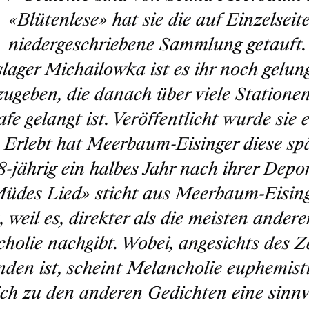
«Blütenlese» hat sie die auf Einzelseit
niedergeschriebene Sammlung getauft. 
slager Michailowka ist es ihr noch gelu
zugeben, die danach über viele Stationen
fe gelangt ist. Veröffentlicht wurde sie 
. Erlebt hat Meerbaum-Eisinger diese sp
8-jährig ein halbes Jahr nach ihrer Depo
üdes Lied» sticht aus Meerbaum-Eisin
, weil es, direkter als die meisten ander
holie nachgibt. Wobei, angesichts des Z
nden ist, scheint Melancholie euphemisti
ich zu den anderen Gedichten eine sinnvo