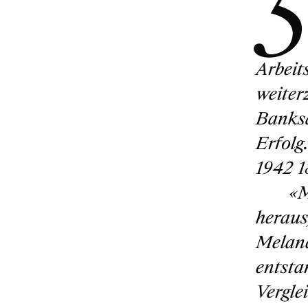
5
Arbeit
weiter
Banksa
Erfolg
1942 1
«M
heraus
Melanc
entsta
Vergle