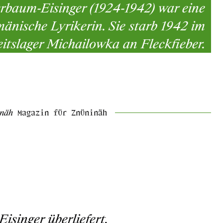
baum-Eisinger (1924-1942) war eine
änische Lyrikerin. Sie starb 1942 im
itslager Michailowka an Fleckfieber.
inäh
Magazin für Znüninäh
singer überliefert.