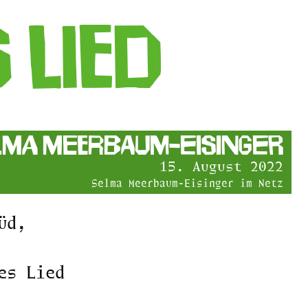
 Lied
lma Meerbaum-Eisinger
15. August 2022
Selma Meerbaum-Eisinger im Netz
üd,
es Lied