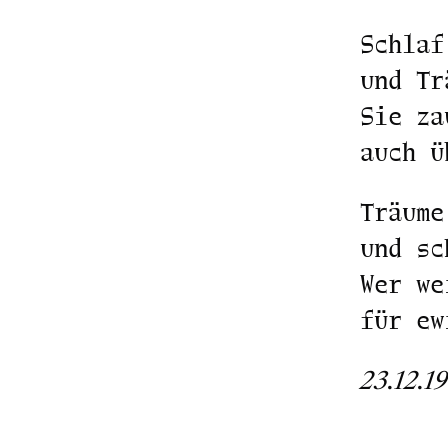
Schlaf
und Tr
Sie za
auch ü
Träume
und sc
Wer we
für ew
23.12.1