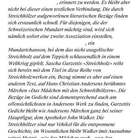
Poem
von Ron Padgett
, erinnert zu werden. Es bleibt aber
nicht bei dieser einen textlichen Verbindung. Die durch
Streichhölzer aufgeworfenen literarischen Bezüge finden
sich erstaunlich schnell. Für diejenigen, die der
Schweizerischen Mundart mächtig sind, wird sich
nämlich sofort eine zweite Assoziation einstellen,
I han es
Zündhölzli azündt
von Mani Matter
, ein
Mundartchanson, bei dem das nicht ausgelöschte
Streichholz auf dem Teppich schlussendlich in einem
Weltkrieg gipfelt. Sascha Garzettis «Streichholz» reiht
sich bereits mit dem Titel in diese Reihe von
Streichholzwerken ein, Bezug nimmt es aber auf einen
anderen Text, auf Hans Christian Andersens berühmtes
Märchen «Das Mädchen mit den Schwefelhölzern». Die
Bezüge im Gedicht sind dementsprechend auch am
offensichtlichsten in Andersens Werk zu finden, Garzettis
Gedicht bleibt wie Andersens Märchen ganz bei seiner
Hauptfigur, dem Apotheker John Walker. Die
Streichhölzer sind nur Vehikel für die entsponnene
Geschichte, im Wesentlichen bleibt Walker (mit Ausnahme
seines Hutes) – wie das Mädchen auch – von den