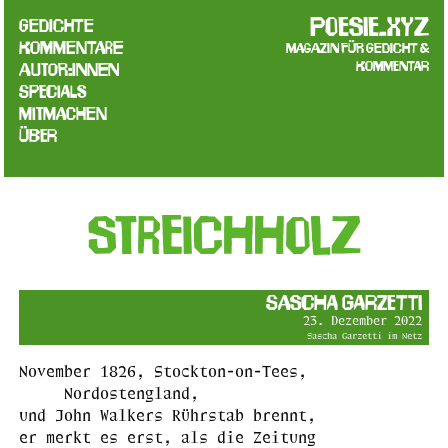
poesie.xyz
Gedichte
Kommentare
Magazin für Gedicht &
Kommentar
Autor:innen
Specials
Mitmachen
Über
Streichholz
Sascha Garzetti
23. Dezember 2022
Sascha Garzetti im Netz
November 1826, Stockton-on-Tees,
Nordostengland,
und John Walkers Rührstab brennt,
er merkt es erst, als die Zeitung