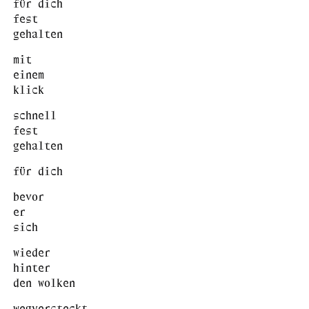
für dich
fest
gehalten
mit
einem
klick
schnell
fest
gehalten
für dich
bevor
er
sich
wieder
hinter
den wolken
wegversteckt