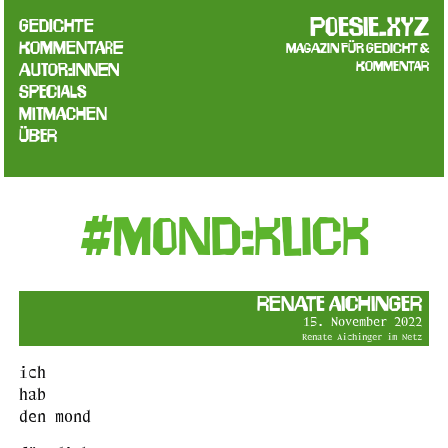
poesie.xyz
Gedichte
Kommentare
Magazin für Gedicht &
Kommentar
Autor:innen
Specials
Mitmachen
Über
#mond:klick
Renate Aichinger
15. November 2022
Renate Aichinger im Netz
ich
hab
den mond