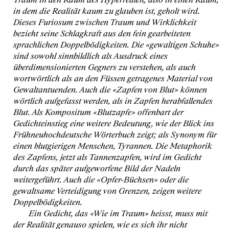
in dem die Realität kaum zu glauben ist, geholt wird.
Dieses Furiosum zwischen Traum und Wirklichkeit
bezieht seine Schlagkraft aus den fein gearbeiteten
sprachlichen Doppelbödigkeiten. Die «gewaltigen Schuhe»
sind sowohl sinnbildlich als Ausdruck eines
überdimensionierten Gegners zu verstehen, als auch
wortwörtlich als an den Füssen getragenes Material von
Gewaltantuenden. Auch die «Zapfen von Blut» können
wörtlich aufgefasst werden, als in Zapfen herabfallendes
Blut. Als Kompositum «Blutzapfe» offenbart der
Gedichteinstieg eine weitere Bedeutung, wie der Blick ins
Frühneuhochdeutsche Wörterbuch zeigt; als Synonym für
einen blutgierigen Menschen, Tyrannen. Die Metaphorik
des Zapfens, jetzt als Tannenzapfen, wird im Gedicht
durch das später aufgeworfene Bild der Nadeln
weitergeführt. Auch die «Opfer-Büchsen» oder die
gewaltsame Verteidigung von Grenzen, zeigen weitere
Doppelbödigkeiten.
Ein Gedicht, das «Wie im Traum» heisst, muss mit
der Realität genauso spielen, wie es sich ihr nicht