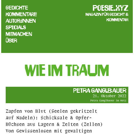
poesie.xyz
Gedichte
Kommentare
Magazin für Gedicht &
Kommentar
Autor:innen
Specials
Mitmachen
Über
Wie im Traum
Petra Ganglbauer
21. Oktober 2022
Petra Ganglbauer im Netz
Zapfen von Blut (Seelen gekritzelt
Auf Nadeln): Schicksale & Opfer-
Büchsen aus Lagern & Zelten (Zellen)
Von Gewissenlosen mit gewaltigen