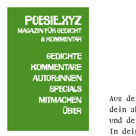
poesie.xyz
Magazin für Gedicht
& Kommentar
Gedichte
Kommentare
Autor:innen
Specials
Aus de
Mitmachen
dein a
Über
und de
In dei