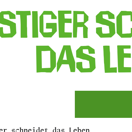
istiger s
das L
er schneidet das Leben