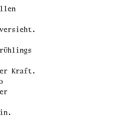
llen
versieht.
rühlings
er Kraft.
o
er
in.