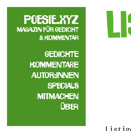
L
poesie.xyz
Magazin für Gedicht
& Kommentar
Gedichte
Kommentare
Autor:innen
Specials
Mitmachen
Über
Listig