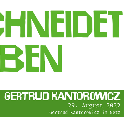
chneidet
eben
Gertrud Kantorowicz
29. August 2022
Gertrud Kantorowicz im Netz