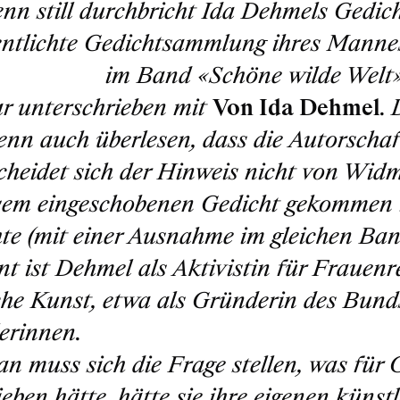
nn still durchbricht Ida Dehmels Gedich
entlichte Gedichtsammlung ihres Manne
 74 und 75
im Band «Schöne wilde Welt» 
r unterschrieben mit
Von Ida Dehmel
.
enn auch überlesen, dass die Autorschaft
cheidet sich der Hinweis nicht von Wi
sem eingeschobenen Gedicht gekommen ist
te (mit einer Ausnahme im gleichen Band)
t ist Dehmel als Aktivistin für Frauenr
che Kunst, etwa als Gründerin des Bund
erinnen.
n muss sich die Frage stellen, was für
ieben hätte, hätte sie ihre eigenen künst