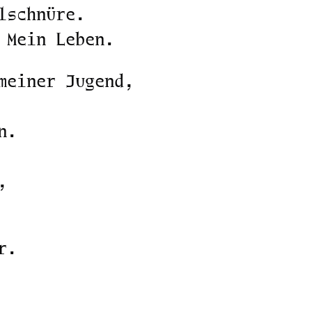
lschnüre.
 Mein Leben.
meiner Jugend,
n.
,
r.