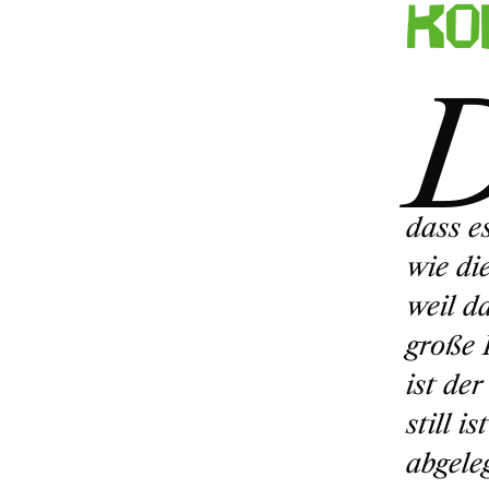
Ko
dass e
wie di
weil da
große 
ist de
still i
abgeleg