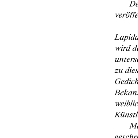
De
veröff
Seiten
Lapida
wird d
unters
zu die
Gedich
Bekann
weibli
Künstl
Ma
geschr