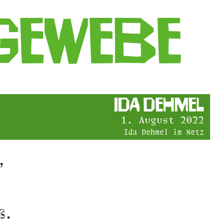
lgewebe
Ida Dehmel
1. August 2022
Ida Dehmel im Netz
,
ß.