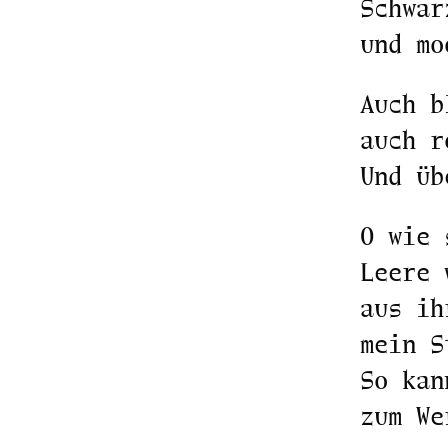
Schwar
und mo
Auch b
auch r
Und üb
O wie 
Leere 
aus ih
mein S
So kan
zum We