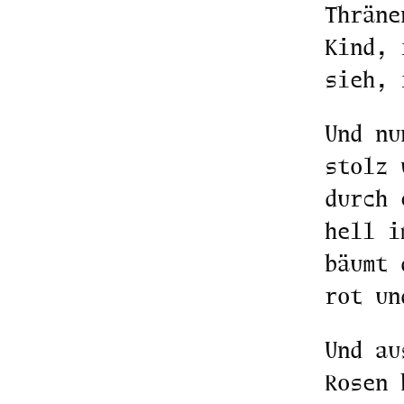
Thräne
Kind, 
sieh, 
Und nu
stolz 
durch 
hell i
bäumt 
rot un
Und au
Rosen 