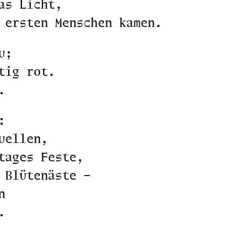
as Licht,
 ersten Menschen kamen.
u;
tig rot.
.
:
uellen,
tages Feste,
 Blütenäste –
n
.