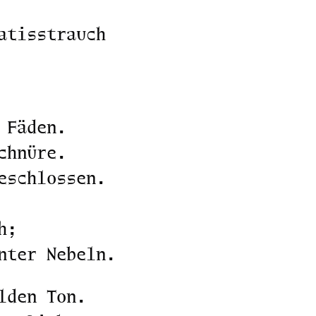
atisstrauch
 Fäden.
chnüre.
eschlossen.
h;
nter Nebeln.
lden Ton.