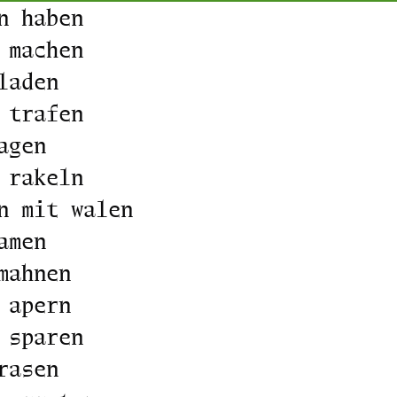
n haben
 machen
laden
 trafen
agen
 rakeln
n mit walen
amen
mahnen
 apern
 sparen
rasen