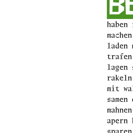
b
haben 
machen
laden 
trafen
lagen 
rakeln
mit wa
samen 
mahnen
apern 
sparen