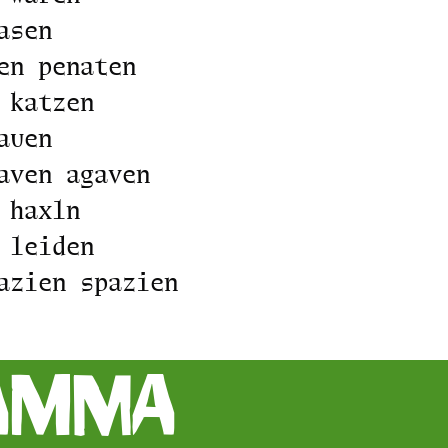
asen
en penaten
 katzen
auen
aven agaven
 haxln
 leiden
azien spazien
amma