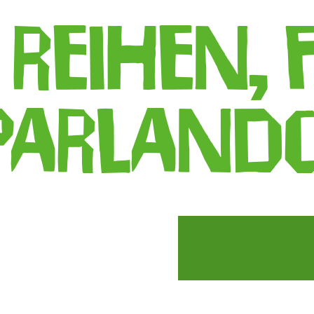
reihen, 
parlanDO