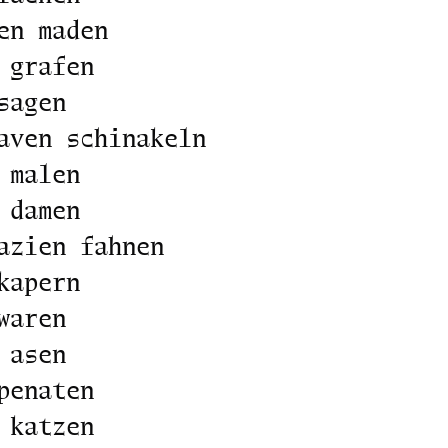
en maden
 grafen
sagen
aven schinakeln
 malen
 damen
azien fahnen
kapern
waren
 asen
penaten
 katzen