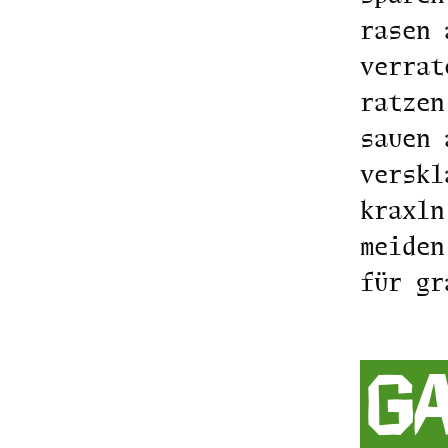
rasen 
verrat
ratzen
sauen 
verskl
kraxln
meiden
für gr
g