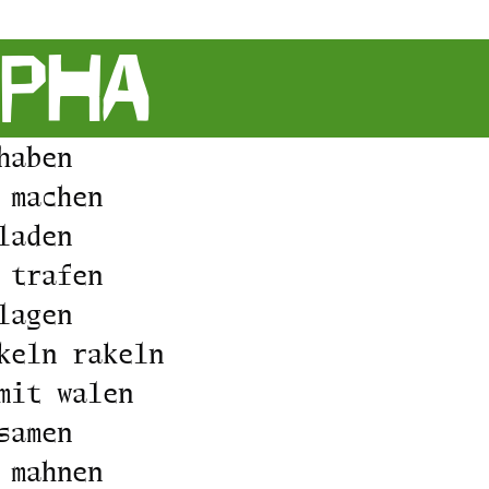
lpha
haben
 machen
laden
 trafen
lagen
keln rakeln
mit walen
samen
 mahnen