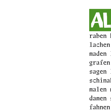
a
raben 
lachen
maden 
grafen
sagen 
schina
malen 
damen 
fahnen