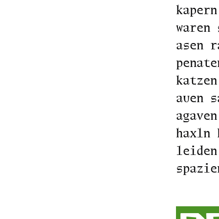
kapern
waren 
asen r
penate
katzen
auen s
agaven
haxln 
leiden
spazie