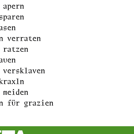
 apern
sparen
asen
n verraten
 ratzen
auen
 versklaven
kraxln
 meiden
n für grazien