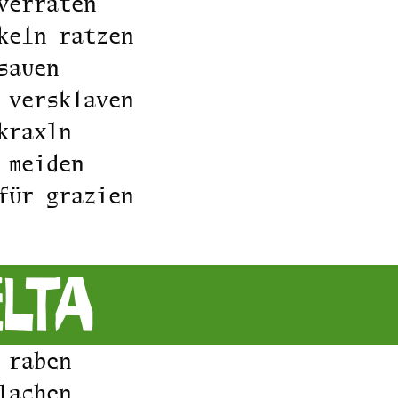
verraten
keln ratzen
sauen
 versklaven
kraxln
 meiden
für grazien
lta
 raben
lachen