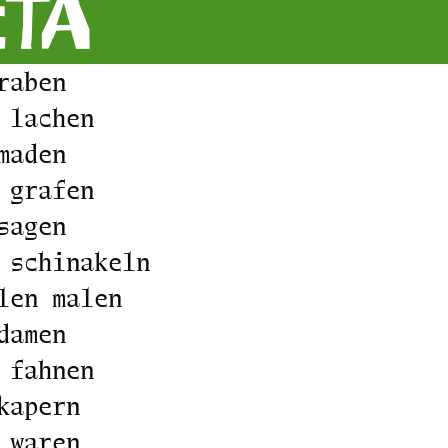
eta
raben
 lachen
maden
 grafen
sagen
 schinakeln
len malen
damen
 fahnen
kapern
 waren