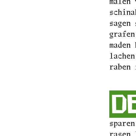
malen 
schina
sagen 
grafen
maden 
lachen
raben 
de
sparen
rasen 