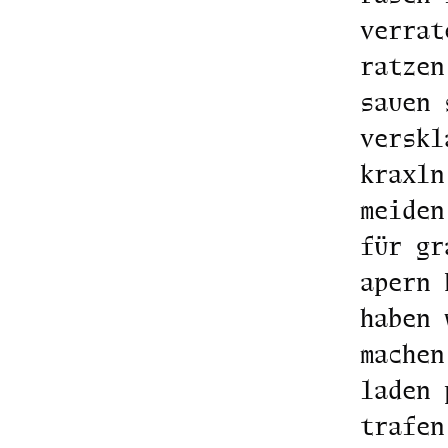
verrat
ratzen
sauen 
verskl
kraxln
meiden
für gr
apern 
haben 
machen
laden 
trafen