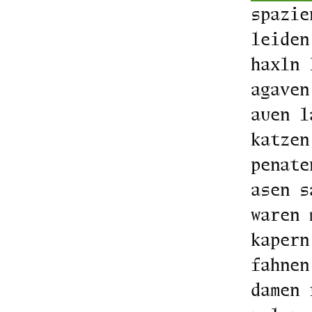
spazie
leiden
haxln 
agaven
auen l
katzen
penate
asen s
waren 
kapern
fahnen
damen 