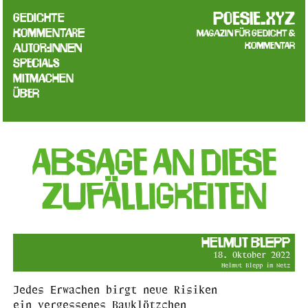
poesie.xyz
Gedichte
Kommentare
Magazin für Gedicht &
Kommentar
Autor:innen
Specials
Mitmachen
Über
Absage an diese
Zufälligkeiten
Helmut Blepp
18. Oktober 2022
Helmut Blepp im Netz
Jedes Erwachen birgt neue Risiken
ein vergessenes Bauklötzchen