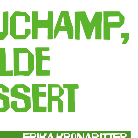
uchamp,
lde
ssert
Erika Kronabitter