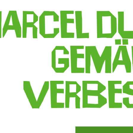
arcel D
Gemä
verbe