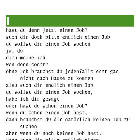
I
hast du denn jetzt einen Job?
such dir doch bitte endlich einen Job
du sollst dir einen Job suchen
ja, du
dich meine ich
wen denn sonst?
ohne Job brauchst du jedenfalls erst gar
nicht nach Hause zu kommen
also such dir endlich einen Job
du sollst dir einen Job suchen,
habe ich dir gesagt
oder hast du schon einen Job?
wenn du schon einen Job hast,
dann brauchst du dir natürlich keinen Job zu
suchen
aber wenn du noch keinen Job hast,