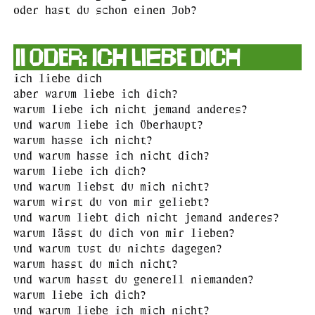
oder hast du schon einen Job?
II oder: ich liebe dich
ich liebe dich
aber warum liebe ich dich?
warum liebe ich nicht jemand anderes?
und warum liebe ich überhaupt?
warum hasse ich nicht?
und warum hasse ich nicht dich?
warum liebe ich dich?
und warum liebst du mich nicht?
warum wirst du von mir geliebt?
und warum liebt dich nicht jemand anderes?
warum lässt du dich von mir lieben?
und warum tust du nichts dagegen?
warum hasst du mich nicht?
und warum hasst du generell niemanden?
warum liebe ich dich?
und warum liebe ich mich nicht?