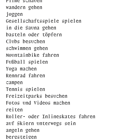
Filme schauen
wandern gehen
joggen
Gesellschaftsspiele spielen
in die Sauna gehen
basteln oder töpfern
Clubs besuchen
schwimmen gehen
Mountainbike fahren
Fußball spielen
Yoga machen
Rennrad fahren
campen
Tennis spielen
Freizeitparks besuchen
Fotos und Videos machen
reiten
Roller- oder Inlineskates fahren
auf Skiern unterwegs sein
angeln gehen
bergsteigen