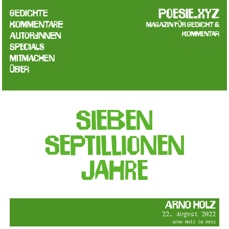
poesie.xyz
Gedichte
Kommentare
Magazin für Gedicht &
Kommentar
Autor:innen
Specials
Mitmachen
Über
Sieben
Septillionen
Jahre
Arno Holz
22. August 2022
Arno Holz im Netz