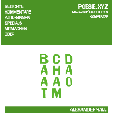
poesie.xyz
Gedichte
Kommentare
Magazin für Gedicht &
Kommentar
Autor:innen
Specials
Mitmachen
Über
BAAT
CHAM
DAO
Alexander Rall