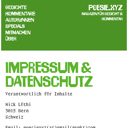
poesie.xyz
Gedichte
Kommentare
Magazin für Gedicht &
Kommentar
Autor:innen
Specials
Mitmachen
Über
Impressum &
Datenschutz
Verantwortlich für Inhalte
Nick Lüthi
3015 Bern
Schweiz
Email: poesiexyz(at)gmail(punkt)com